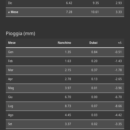
Dic
6.42
9.35
2.93
⌀ Mese
7.28
10.61
3.33
Pioggia (mm)
Mese
Nanchino
Dubai
+/-
Gen
1.35
0.84
-0.51
Feb
1.63
0.20
-1.43
Mar
2.15
0.37
-1.78
Apr
2.78
0.13
-2.65
Mag
3.97
0.01
-3.96
Giu
6.70
0.00
-6.70
Lug
8.73
0.07
-8.66
Ago
4.45
0.03
-4.42
Set
3.37
0.02
-3.35