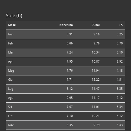
Sole (h)
Mese
Nanchino
Dubai
+/-
Gen
5.91
9.16
3.25
Feb
6.06
9.76
3.70
Mar
7.24
10.34
3.10
Apr
7.95
10.87
2.92
Mag
7.76
11.94
4.18
Giu
7.71
12.22
4.51
Lug
8.12
11.47
3.35
Ago
9.05
11.17
2.12
Set
7.67
11.01
3.34
Ott
7.10
10.21
3.12
Nov
6.35
9.79
3.43