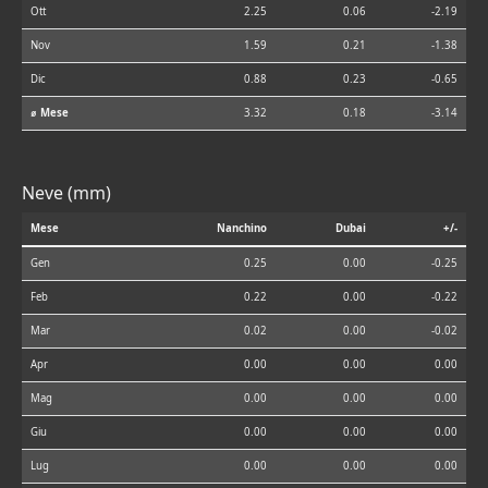
Ott
2.25
0.06
-2.19
Nov
1.59
0.21
-1.38
Dic
0.88
0.23
-0.65
⌀ Mese
3.32
0.18
-3.14
Neve (mm)
Mese
Nanchino
Dubai
+/-
Gen
0.25
0.00
-0.25
Feb
0.22
0.00
-0.22
Mar
0.02
0.00
-0.02
Apr
0.00
0.00
0.00
Mag
0.00
0.00
0.00
Giu
0.00
0.00
0.00
Lug
0.00
0.00
0.00