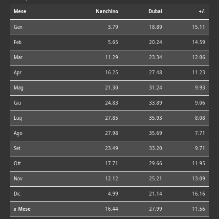
Mese
Nanchino
Dubai
+/-
Gen
3.79
18.89
15.11
Feb
5.65
20.24
14.59
Mar
11.29
23.34
12.06
Apr
16.25
27.48
11.23
Mag
21.30
31.24
9.93
Giu
24.83
33.89
9.06
Lug
27.85
35.93
8.08
Ago
27.98
35.69
7.71
Set
23.49
33.20
9.71
Ott
17.71
29.66
11.95
Nov
12.12
25.21
13.09
Dic
4.99
21.14
16.16
⌀ Mese
16.44
27.99
11.56