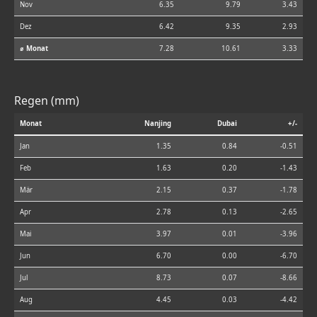
Nov
6.35
9.79
3.43
Dez
6.42
9.35
2.93
⌀ Monat
7.28
10.61
3.33
Regen (mm)
Monat
Nanjing
Dubai
+/-
Jan
1.35
0.84
-0.51
Feb
1.63
0.20
-1.43
Mär
2.15
0.37
-1.78
Apr
2.78
0.13
-2.65
Mai
3.97
0.01
-3.96
Jun
6.70
0.00
-6.70
Jul
8.73
0.07
-8.66
Aug
4.45
0.03
-4.42