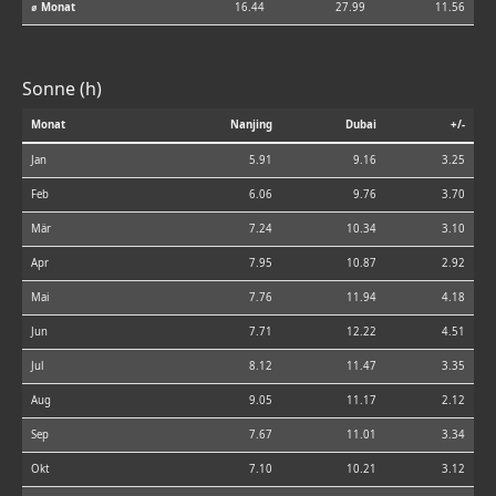
⌀ Monat
16.44
27.99
11.56
Sonne (h)
Monat
Nanjing
Dubai
+/-
Jan
5.91
9.16
3.25
Feb
6.06
9.76
3.70
Mär
7.24
10.34
3.10
Apr
7.95
10.87
2.92
Mai
7.76
11.94
4.18
Jun
7.71
12.22
4.51
Jul
8.12
11.47
3.35
Aug
9.05
11.17
2.12
Sep
7.67
11.01
3.34
Okt
7.10
10.21
3.12