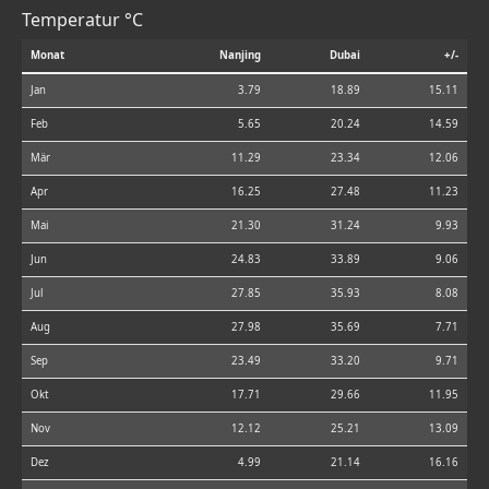
Temperatur °C
Monat
Nanjing
Dubai
+/-
Jan
3.79
18.89
15.11
Feb
5.65
20.24
14.59
Mär
11.29
23.34
12.06
Apr
16.25
27.48
11.23
Mai
21.30
31.24
9.93
Jun
24.83
33.89
9.06
Jul
27.85
35.93
8.08
Aug
27.98
35.69
7.71
Sep
23.49
33.20
9.71
Okt
17.71
29.66
11.95
Nov
12.12
25.21
13.09
Dez
4.99
21.14
16.16