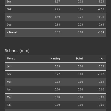
Sep
3.37
0.02
-3.35
Okt
2.25
0.06
-2.19
Nov
1.59
0.21
-1.38
Dez
0.88
0.23
-0.65
⌀ Monat
3.32
0.18
-3.14
Schnee (mm)
Monat
Nanjing
Dubai
+/-
Jan
0.25
0.00
-0.25
Feb
0.22
0.00
-0.22
Mär
0.02
0.00
-0.02
Apr
0.00
0.00
0.00
Mai
0.00
0.00
0.00
Jun
0.00
0.00
0.00