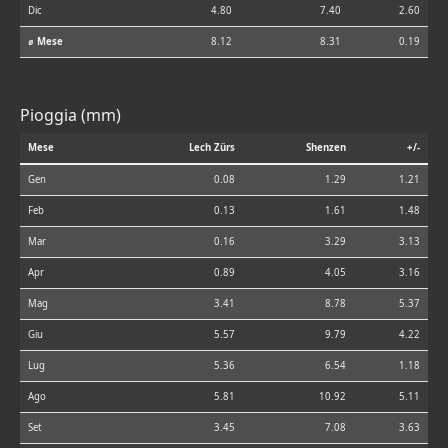
Dic
4.80
7.40
2.60
⌀ Mese
8.12
8.31
0.19
Pioggia (mm)
Mese
Lech Zürs
Shenzen
+/-
Gen
0.08
1.29
1.21
Feb
0.13
1.61
1.48
Mar
0.16
3.29
3.13
Apr
0.89
4.05
3.16
Mag
3.41
8.78
5.37
Giu
5.57
9.79
4.22
Lug
5.36
6.54
1.18
Ago
5.81
10.92
5.11
Set
3.45
7.08
3.63