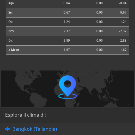
Ago
0.04
0.00
-0.04
Set
0.67
0.00
-0.67
Ott
1.24
0.00
-1.24
Nov
2.37
0.00
-2.37
Dic
2.89
0.00
-2.89
⌀ Mese
1.67
0.00
-1.67
Esplora il clima di:
Bangkok (Tailandia)