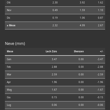
Ott
2.30
3.92
1.62
Nov
0.49
1.59
1.10
Dic
0.19
1.06
0.87
⌀ Mese
2.32
4.99
2.67
Neve (mm)
Mese
Lech Zürs
Shenzen
+/-
Gen
3.47
0.00
-3.47
Feb
2.88
0.00
-2.88
Mar
2.59
0.00
-2.59
Apr
1.96
0.00
-1.96
Mag
1.67
0.00
-1.67
Giu
0.15
0.00
-0.15
Lug
0.06
0.00
-0.06