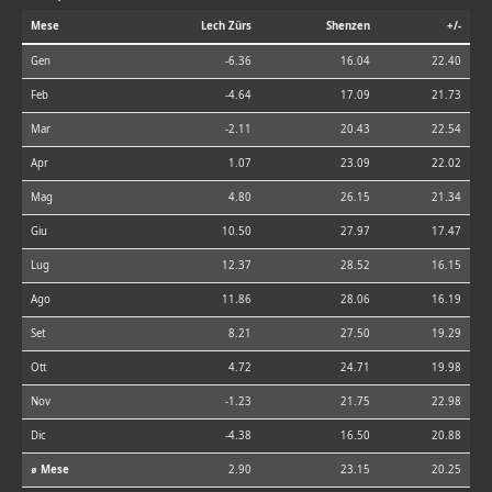
Mese
Lech Zürs
Shenzen
+/-
Gen
-6.36
16.04
22.40
Feb
-4.64
17.09
21.73
Mar
-2.11
20.43
22.54
Apr
1.07
23.09
22.02
Mag
4.80
26.15
21.34
Giu
10.50
27.97
17.47
Lug
12.37
28.52
16.15
Ago
11.86
28.06
16.19
Set
8.21
27.50
19.29
Ott
4.72
24.71
19.98
Nov
-1.23
21.75
22.98
Dic
-4.38
16.50
20.88
⌀ Mese
2.90
23.15
20.25