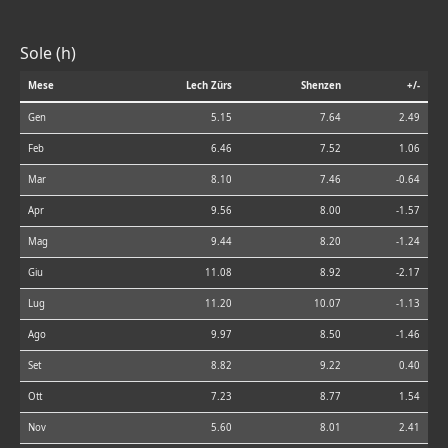
Sole (h)
Mese
Lech Zürs
Shenzen
+/-
Gen
5.15
7.64
2.49
Feb
6.46
7.52
1.06
Mar
8.10
7.46
-0.64
Apr
9.56
8.00
-1.57
Mag
9.44
8.20
-1.24
Giu
11.08
8.92
-2.17
Lug
11.20
10.07
-1.13
Ago
9.97
8.50
-1.46
Set
8.82
9.22
0.40
Ott
7.23
8.77
1.54
Nov
5.60
8.01
2.41