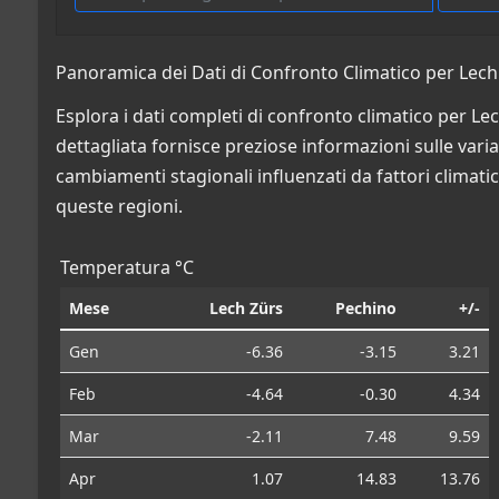
Panoramica dei Dati di Confronto Climatico per Lech 
Esplora i dati completi di confronto climatico per Le
dettagliata fornisce preziose informazioni sulle variazi
cambiamenti stagionali influenzati da fattori climatic
queste regioni.
Temperatura °C
Mese
Lech Zürs
Pechino
+/-
Gen
-6.36
-3.15
3.21
Feb
-4.64
-0.30
4.34
Mar
-2.11
7.48
9.59
Apr
1.07
14.83
13.76