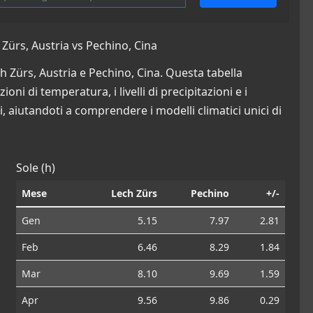
Zürs, Austria vs Pechino, Cina
ch Zürs, Austria e Pechino, Cina. Questa tabella
oni di temperatura, i livelli di precipitazioni e i
i, aiutandoti a comprendere i modelli climatici unici di
Sole (h)
Mese
Lech Zürs
Pechino
+/-
Gen
5.15
7.97
2.81
Feb
6.46
8.29
1.84
Mar
8.10
9.69
1.59
Apr
9.56
9.86
0.29