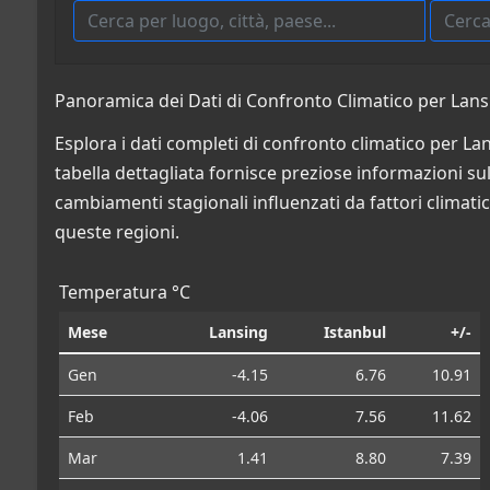
Panoramica dei Dati di Confronto Climatico per Lansin
Esplora i dati completi di confronto climatico per Lan
tabella dettagliata fornisce preziose informazioni sulle
cambiamenti stagionali influenzati da fattori climatic
queste regioni.
Temperatura °C
Mese
Lansing
Istanbul
+/-
Gen
-4.15
6.76
10.91
Feb
-4.06
7.56
11.62
Mar
1.41
8.80
7.39