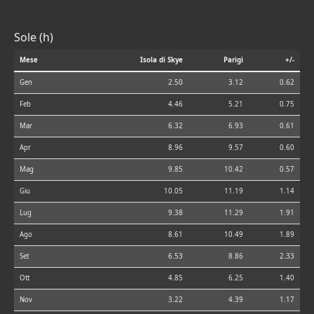
Sole (h)
Mese
Isola di Skye
Parigi
+/-
Gen
2.50
3.12
0.62
Feb
4.46
5.21
0.75
Mar
6.32
6.93
0.61
Apr
8.96
9.57
0.60
Mag
9.85
10.42
0.57
Giu
10.05
11.19
1.14
Lug
9.38
11.29
1.91
Ago
8.61
10.49
1.89
Set
6.53
8.86
2.33
Ott
4.85
6.25
1.40
Nov
3.22
4.39
1.17