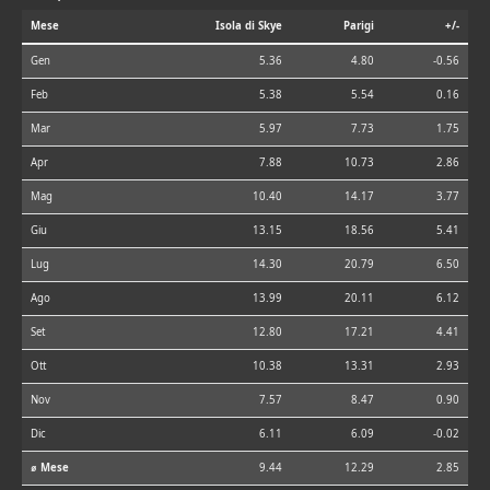
Mese
Isola di Skye
Parigi
+/-
Gen
5.36
4.80
-0.56
Feb
5.38
5.54
0.16
Mar
5.97
7.73
1.75
Apr
7.88
10.73
2.86
Mag
10.40
14.17
3.77
Giu
13.15
18.56
5.41
Lug
14.30
20.79
6.50
Ago
13.99
20.11
6.12
Set
12.80
17.21
4.41
Ott
10.38
13.31
2.93
Nov
7.57
8.47
0.90
Dic
6.11
6.09
-0.02
⌀ Mese
9.44
12.29
2.85