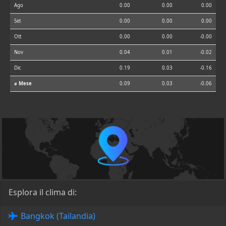
Ago
0.00
0.00
0.00
Set
0.00
0.00
0.00
Ott
0.00
0.00
-0.00
Nov
0.04
0.01
-0.02
Dic
0.19
0.03
-0.16
⌀ Mese
0.09
0.03
-0.06
Esplora il clima di:
Bangkok (Tailandia)