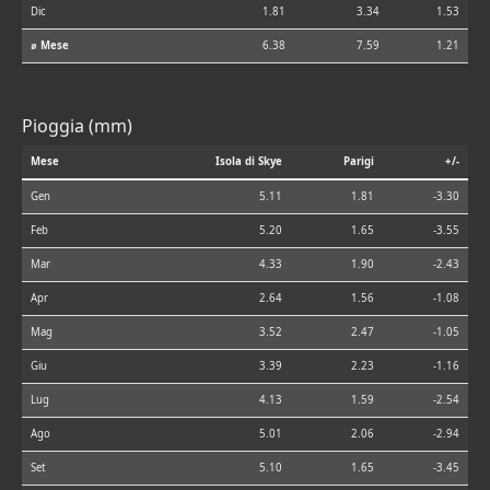
Dic
1.81
3.34
1.53
⌀ Mese
6.38
7.59
1.21
Pioggia (mm)
Mese
Isola di Skye
Parigi
+/-
Gen
5.11
1.81
-3.30
Feb
5.20
1.65
-3.55
Mar
4.33
1.90
-2.43
Apr
2.64
1.56
-1.08
Mag
3.52
2.47
-1.05
Giu
3.39
2.23
-1.16
Lug
4.13
1.59
-2.54
Ago
5.01
2.06
-2.94
Set
5.10
1.65
-3.45