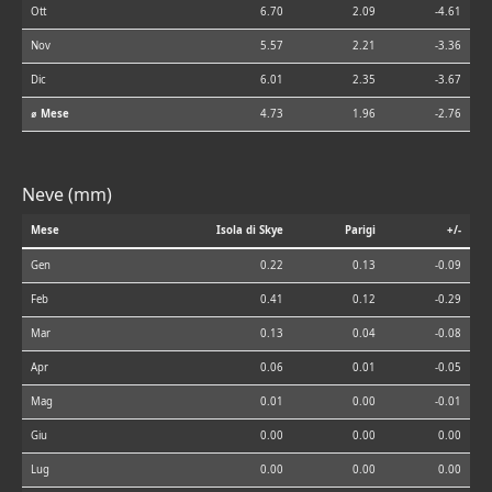
Ott
6.70
2.09
-4.61
Nov
5.57
2.21
-3.36
Dic
6.01
2.35
-3.67
⌀ Mese
4.73
1.96
-2.76
Neve (mm)
Mese
Isola di Skye
Parigi
+/-
Gen
0.22
0.13
-0.09
Feb
0.41
0.12
-0.29
Mar
0.13
0.04
-0.08
Apr
0.06
0.01
-0.05
Mag
0.01
0.00
-0.01
Giu
0.00
0.00
0.00
Lug
0.00
0.00
0.00