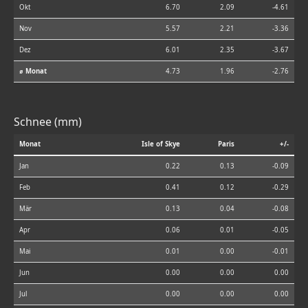
Okt
6.70
2.09
-4.61
Nov
5.57
2.21
-3.36
Dez
6.01
2.35
-3.67
⌀ Monat
4.73
1.96
-2.76
Schnee (mm)
Monat
Isle of Skye
Paris
+/-
Jan
0.22
0.13
-0.09
Feb
0.41
0.12
-0.29
Mär
0.13
0.04
-0.08
Apr
0.06
0.01
-0.05
Mai
0.01
0.00
-0.01
Jun
0.00
0.00
0.00
Jul
0.00
0.00
0.00