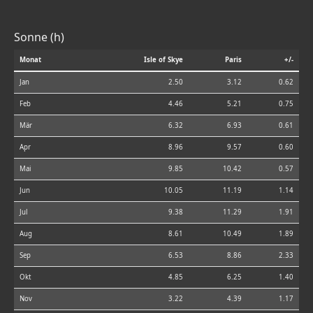
Sonne (h)
Monat
Isle of Skye
Paris
+/-
Jan
2.50
3.12
0.62
Feb
4.46
5.21
0.75
Mär
6.32
6.93
0.61
Apr
8.96
9.57
0.60
Mai
9.85
10.42
0.57
Jun
10.05
11.19
1.14
Jul
9.38
11.29
1.91
Aug
8.61
10.49
1.89
Sep
6.53
8.86
2.33
Okt
4.85
6.25
1.40
Nov
3.22
4.39
1.17