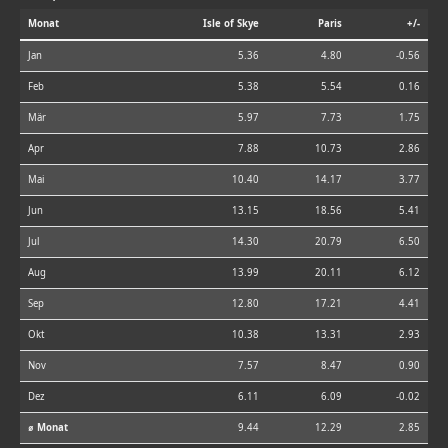
Monat
Isle of Skye
Paris
+/-
Jan
5.36
4.80
-0.56
Feb
5.38
5.54
0.16
Mär
5.97
7.73
1.75
Apr
7.88
10.73
2.86
Mai
10.40
14.17
3.77
Jun
13.15
18.56
5.41
Jul
14.30
20.79
6.50
Aug
13.99
20.11
6.12
Sep
12.80
17.21
4.41
Okt
10.38
13.31
2.93
Nov
7.57
8.47
0.90
Dez
6.11
6.09
-0.02
⌀ Monat
9.44
12.29
2.85