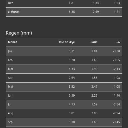
Dez
1.81
3.34
1.53
⌀ Monat
6.38
7.59
1.21
Regen (mm)
Monat
Isle of Skye
Paris
+/-
Jan
5.11
1.81
-3.30
Feb
5.20
1.65
-3.55
Mär
4.33
1.90
-2.43
Apr
2.64
1.56
-1.08
Mai
3.52
2.47
-1.05
Jun
3.39
2.23
-1.16
Jul
4.13
1.59
-2.54
Aug
5.01
2.06
-2.94
Sep
5.10
1.65
-3.45