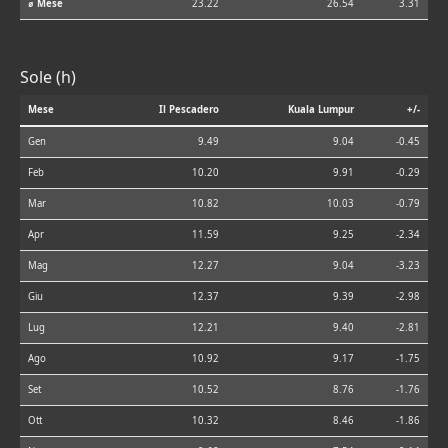
⌀ Mese
23.22
26.54
3.31
Sole (h)
Mese
Il Pescadero
Kuala Lumpur
+/-
Gen
9.49
9.04
-0.45
Feb
10.20
9.91
-0.29
Mar
10.82
10.03
-0.79
Apr
11.59
9.25
-2.34
Mag
12.27
9.04
-3.23
Giu
12.37
9.39
-2.98
Lug
12.21
9.40
-2.81
Ago
10.92
9.17
-1.75
Set
10.52
8.76
-1.76
Ott
10.32
8.46
-1.86