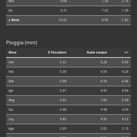
Nov
9.68
7.54
-2.14
Dic
9.31
7.92
-1.39
⌀ Mese
10.81
8.99
-1.82
Pioggia (mm)
Mese
Il Pescadero
Kuala Lumpur
+/-
Gen
0.22
6.28
6.05
Feb
0.30
4.59
4.29
Mar
0.08
6.54
6.46
Apr
0.01
8.95
8.94
Mag
0.02
7.00
6.99
Giu
0.48
4.98
4.50
Lug
0.83
4.95
4.12
Ago
2.69
5.82
3.13