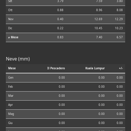
Set
3.79
7.59
3.80
Ott
0.88
8.96
8.08
Nov
0.40
12.69
12.29
Dic
0.22
10.45
10.23
⌀ Mese
0.83
7.40
6.57
Neve (mm)
Mese
Il Pescadero
Kuala Lumpur
+/-
Gen
0.00
0.00
0.00
Feb
0.00
0.00
0.00
Mar
0.00
0.00
0.00
Apr
0.00
0.00
0.00
Mag
0.00
0.00
0.00
Giu
0.00
0.00
0.00