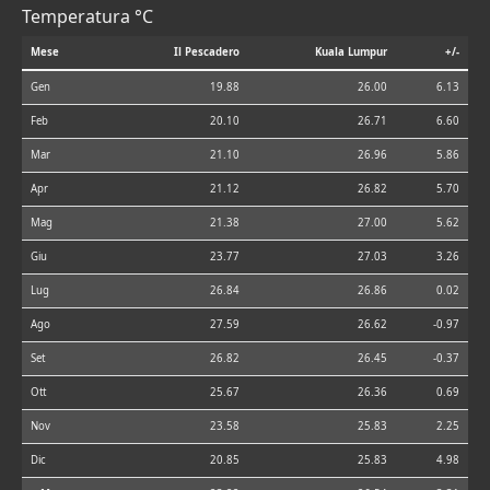
Temperatura °C
Mese
Il Pescadero
Kuala Lumpur
+/-
Gen
19.88
26.00
6.13
Feb
20.10
26.71
6.60
Mar
21.10
26.96
5.86
Apr
21.12
26.82
5.70
Mag
21.38
27.00
5.62
Giu
23.77
27.03
3.26
Lug
26.84
26.86
0.02
Ago
27.59
26.62
-0.97
Set
26.82
26.45
-0.37
Ott
25.67
26.36
0.69
Nov
23.58
25.83
2.25
Dic
20.85
25.83
4.98