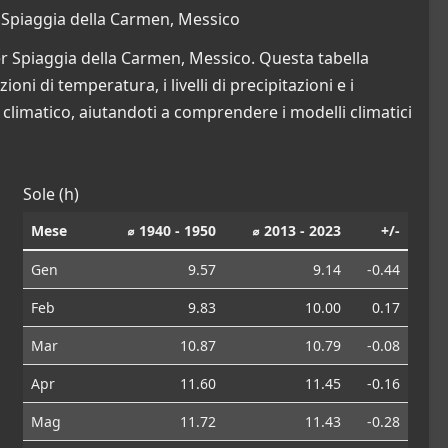
 Spiaggia della Carmen, Messico
er Spiaggia della Carmen, Messico. Questa tabella
oni di temperatura, i livelli di precipitazioni e i
limatico, aiutandoti a comprendere i modelli climatici
Sole (h)
Mese
⌀ 1940 - 1950
⌀ 2013 - 2023
+/-
Gen
9.57
9.14
-0.44
Feb
9.83
10.00
0.17
Mar
10.87
10.79
-0.08
Apr
11.60
11.45
-0.16
Mag
11.72
11.43
-0.28