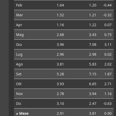
Feb
1.64
1.20
-0.44
Mar
1.52
1.21
-0.32
Apr
1.16
1.22
0.07
Mag
2.68
3.43
0.75
Giu
3.96
7.08
3.11
Lug
2.96
2.98
0.02
Ago
3.81
5.83
2.02
Set
5.28
7.15
1.87
Ott
3.93
6.65
2.71
Nov
2.78
3.94
1.16
Dic
3.10
2.47
-0.63
⌀ Mese
2.91
3.81
0.90