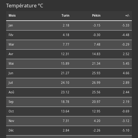
Température °C
Mois
Turin
Pékin
+/-
Jan
2.18
-3.15
-5.33
Fév
4.18
-0.30
-4.48
Mar
7.77
7.48
-0.29
Avr
12.31
14.83
2.52
Mai
15.89
21.34
5.45
Jun
21.27
25.93
4.66
Juil
24.10
26.99
2.89
Aoû
23.12
25.56
2.44
Sep
18.78
20.97
2.19
Oct
13.64
12.95
-0.69
Nov
7.31
4.20
-3.12
Déc
2.84
-2.26
-5.10