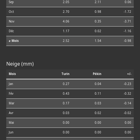
Sep
2.05
2.11
0.06
Oct
2.70
0.98
-1.72
Nov
4.06
0.35
-3.71
Déc
1.17
0.02
-1.16
⌀ Mois
2.52
1.54
-0.98
Neige (mm)
Mois
Turin
Pékin
+/-
Jan
0.27
0.04
-0.23
Fév
0.43
0.11
-0.32
Mar
0.17
0.03
-0.14
Avr
0.03
0.02
-0.02
Mai
0.00
0.00
0.00
Jun
0.00
0.00
0.00