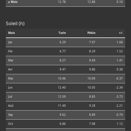
⌀ Mois
12.78
12.88
0.10
Soleil (h)
Mois
Turin
Pékin
+/-
Jan
6.29
7.97
1.68
Fév
6.77
8.29
1.52
Mar
8.27
9.69
1.41
Avr
9.47
9.86
0.38
Mai
10.46
10.09
-0.37
Jun
12.40
10.05
-2.34
Juil
12.59
8.85
-3.73
Aoû
11.49
9.28
-2.21
Sep
9.62
8.89
-0.74
Oct
6.86
7.98
1.12