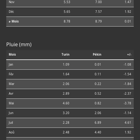
Nov
5.53
7.00
1.47
Déc
5.65
7.57
1.92
⌀ Mois
8.78
8.79
0.01
Pluie (mm)
Mois
Turin
Pékin
+/-
Jan
1.09
0.01
-1.08
Fév
1.64
0.11
-1.54
Mar
2.06
0.22
-1.84
Avr
2.89
0.52
-2.37
Mai
4.60
0.82
-3.78
Jun
3.20
2.06
-1.14
Juil
2.28
6.89
4.61
Aoû
2.48
4.40
1.92