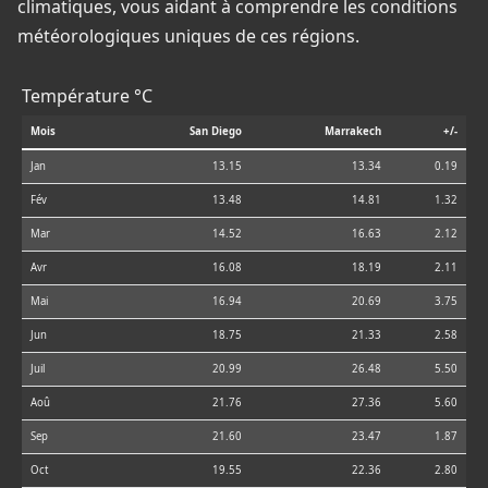
climatiques, vous aidant à comprendre les conditions
météorologiques uniques de ces régions.
Température °C
Mois
San Diego
Marrakech
+/-
Jan
13.15
13.34
0.19
Fév
13.48
14.81
1.32
Mar
14.52
16.63
2.12
Avr
16.08
18.19
2.11
Mai
16.94
20.69
3.75
Jun
18.75
21.33
2.58
Juil
20.99
26.48
5.50
Aoû
21.76
27.36
5.60
Sep
21.60
23.47
1.87
Oct
19.55
22.36
2.80