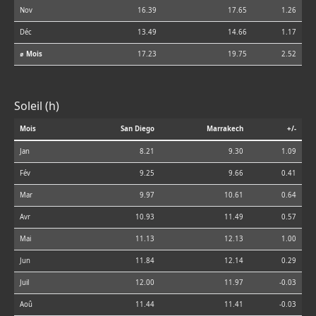
Nov
16.39
17.65
1.26
Déc
13.49
14.66
1.17
⌀ Mois
17.23
19.75
2.52
Soleil (h)
Mois
San Diego
Marrakech
+/-
Jan
8.21
9.30
1.09
Fév
9.25
9.66
0.41
Mar
9.97
10.61
0.64
Avr
10.93
11.49
0.57
Mai
11.13
12.13
1.00
Jun
11.84
12.14
0.29
Juil
12.00
11.97
-0.03
Aoû
11.44
11.41
-0.03