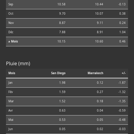
Sep
10.58
10.44
-0.13
Oct
9.70
10.07
0.38
Nov
8.87
9.11
0.24
Déc
7.88
8.91
1.04
⌀ Mois
10.15
10.60
0.46
Pluie (mm)
Mois
San Diego
Marrakech
+/-
Jan
1.98
0.12
-1.87
Fév
1.59
0.27
-1.32
Mar
1.52
0.18
-1.35
Avr
0.63
0.04
-0.59
Mai
0.53
0.05
-0.48
Jun
0.05
0.02
-0.03