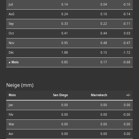
Juil
0.14
0.04
-0.10
Aoû
0.24
0.10
-0.14
Sep
0.33
0.22
-0.11
Oct
0.41
0.44
0.03
Nov
0.95
0.48
-0.47
Déc
1.88
0.15
-1.72
⌀ Mois
0.85
0.17
-0.68
Neige (mm)
Mois
San Diego
Marrakech
+/-
Jan
0.00
0.00
0.00
Fév
0.00
0.00
-0.00
Mar
0.00
0.00
0.00
Avr
0.00
0.00
0.00