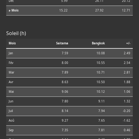
Déc
5.99
26.11
20.12
⌀ Mois
15.22
27.92
12.71
Soleil (h)
Mois
Saitama
Bangkok
+/-
Jan
7.59
10.08
2.49
Fév
8.00
10.55
2.54
Mar
7.89
10.71
2.81
Avr
8.63
10.50
1.88
Mai
9.06
10.12
1.06
Jun
7.80
9.11
1.32
Juil
8.14
7.94
-0.20
Aoû
9.27
7.65
-1.62
Sep
7.35
7.81
0.46