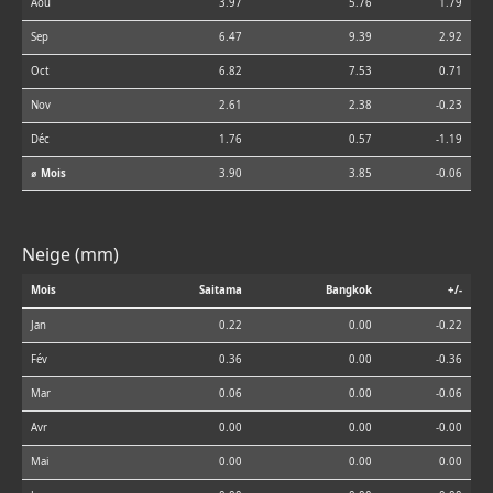
Aoû
3.97
5.76
1.79
Sep
6.47
9.39
2.92
Oct
6.82
7.53
0.71
Nov
2.61
2.38
-0.23
Déc
1.76
0.57
-1.19
⌀ Mois
3.90
3.85
-0.06
Neige (mm)
Mois
Saitama
Bangkok
+/-
Jan
0.22
0.00
-0.22
Fév
0.36
0.00
-0.36
Mar
0.06
0.00
-0.06
Avr
0.00
0.00
-0.00
Mai
0.00
0.00
0.00