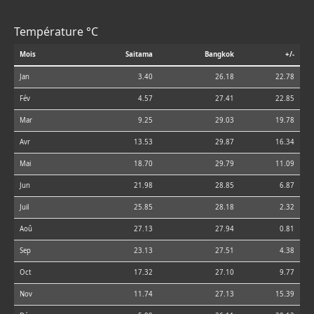
Température °C
Mois
Saitama
Bangkok
+/-
Jan
3.40
26.18
22.78
Fév
4.57
27.41
22.85
Mar
9.25
29.03
19.78
Avr
13.53
29.87
16.34
Mai
18.70
29.79
11.09
Jun
21.98
28.85
6.87
Juil
25.85
28.18
2.32
Aoû
27.13
27.94
0.81
Sep
23.13
27.51
4.38
Oct
17.32
27.10
9.77
Nov
11.74
27.13
15.39