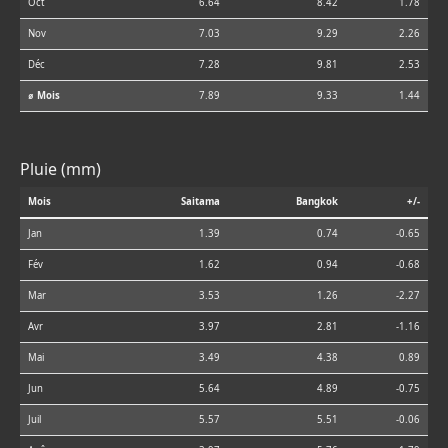
Oct
6.64
8.42
1.78
Nov
7.03
9.29
2.26
Déc
7.28
9.81
2.53
⌀ Mois
7.89
9.33
1.44
Pluie (mm)
Mois
Saitama
Bangkok
+/-
Jan
1.39
0.74
-0.65
Fév
1.62
0.94
-0.68
Mar
3.53
1.26
-2.27
Avr
3.97
2.81
-1.16
Mai
3.49
4.38
0.89
Jun
5.64
4.89
-0.75
Juil
5.57
5.51
-0.06