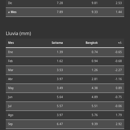
Dic
7.28
9.81
2.53
⌀ Mes
7.89
9.33
1.44
Lluvia (mm)
Mes
Saitama
Bangkok
+/-
Ene
1.39
0.74
-0.65
Feb
1.62
0.94
-0.68
Mar
3.53
1.26
-2.27
Abr
3.97
2.81
-1.16
May
3.49
4.38
0.89
Jun
5.64
4.89
-0.75
Jul
5.57
5.51
-0.06
Ago
3.97
5.76
1.79
Sep
6.47
9.39
2.92