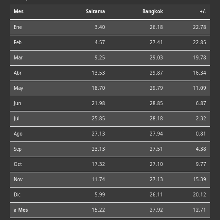
Mes
Saitama
Bangkok
+/-
Ene
3.40
26.18
22.78
Feb
4.57
27.41
22.85
Mar
9.25
29.03
19.78
Abr
13.53
29.87
16.34
May
18.70
29.79
11.09
Jun
21.98
28.85
6.87
Jul
25.85
28.18
2.32
Ago
27.13
27.94
0.81
Sep
23.13
27.51
4.38
Oct
17.32
27.10
9.77
Nov
11.74
27.13
15.39
Dic
5.99
26.11
20.12
⌀ Mes
15.22
27.92
12.71