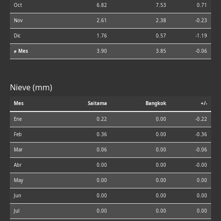
Oct
6.82
7.53
0.71
Nov
2.61
2.38
-0.23
Dic
1.76
0.57
-1.19
⌀ Mes
3.90
3.85
-0.06
Nieve (mm)
Mes
Saitama
Bangkok
+/-
Ene
0.22
0.00
-0.22
Feb
0.36
0.00
-0.36
Mar
0.06
0.00
-0.06
Abr
0.00
0.00
-0.00
May
0.00
0.00
0.00
Jun
0.00
0.00
0.00
Jul
0.00
0.00
0.00