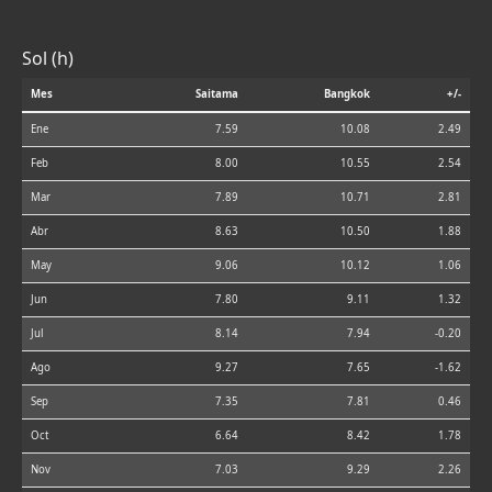
Sol (h)
Mes
Saitama
Bangkok
+/-
Ene
7.59
10.08
2.49
Feb
8.00
10.55
2.54
Mar
7.89
10.71
2.81
Abr
8.63
10.50
1.88
May
9.06
10.12
1.06
Jun
7.80
9.11
1.32
Jul
8.14
7.94
-0.20
Ago
9.27
7.65
-1.62
Sep
7.35
7.81
0.46
Oct
6.64
8.42
1.78
Nov
7.03
9.29
2.26