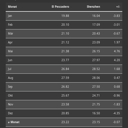
Monat
El Pescadero
Shenzhen
+/-
Jan
19.88
16.04
-3.83
Feb
20.10
17.09
-3.01
Mär
21.10
20.43
-0.67
Apr
21.12
23.09
1.97
Mai
21.38
26.15
4.76
Jun
23.77
27.97
4.20
Jul
26.84
28.52
1.68
Aug
27.59
28.06
0.47
Sep
26.82
27.50
0.68
Okt
25.67
24.71
-0.96
Nov
23.58
21.75
-1.83
Dez
20.85
16.50
-4.35
⌀ Monat
23.22
23.15
-0.07