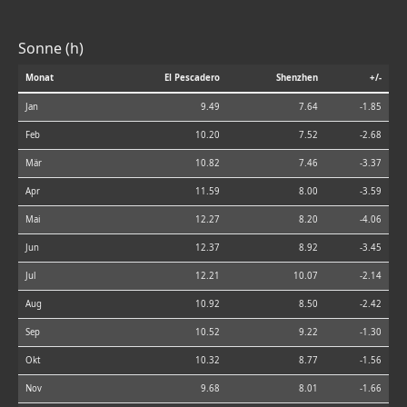
Sonne (h)
Monat
El Pescadero
Shenzhen
+/-
Jan
9.49
7.64
-1.85
Feb
10.20
7.52
-2.68
Mär
10.82
7.46
-3.37
Apr
11.59
8.00
-3.59
Mai
12.27
8.20
-4.06
Jun
12.37
8.92
-3.45
Jul
12.21
10.07
-2.14
Aug
10.92
8.50
-2.42
Sep
10.52
9.22
-1.30
Okt
10.32
8.77
-1.56
Nov
9.68
8.01
-1.66