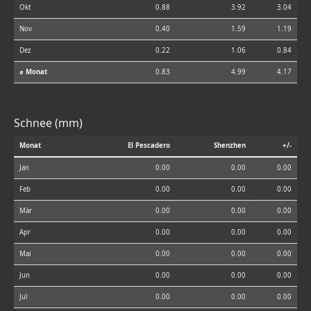
Okt
0.88
3.92
3.04
Nov
0.40
1.59
1.19
Dez
0.22
1.06
0.84
⌀ Monat
0.83
4.99
4.17
Schnee (mm)
Monat
El Pescadero
Shenzhen
+/-
Jan
0.00
0.00
0.00
Feb
0.00
0.00
0.00
Mär
0.00
0.00
0.00
Apr
0.00
0.00
0.00
Mai
0.00
0.00
0.00
Jun
0.00
0.00
0.00
Jul
0.00
0.00
0.00