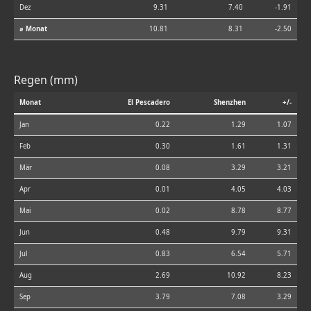
Dez
9.31
7.40
-1.91
⌀ Monat
10.81
8.31
-2.50
Regen (mm)
Monat
El Pescadero
Shenzhen
+/-
Jan
0.22
1.29
1.07
Feb
0.30
1.61
1.31
Mär
0.08
3.29
3.21
Apr
0.01
4.05
4.03
Mai
0.02
8.78
8.77
Jun
0.48
9.79
9.31
Jul
0.83
6.54
5.71
Aug
2.69
10.92
8.23
Sep
3.79
7.08
3.29