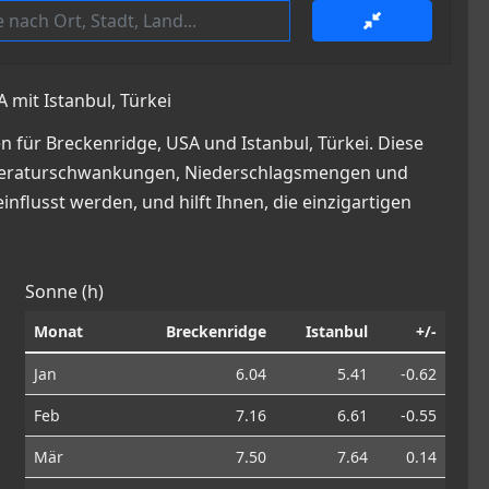
 mit Istanbul, Türkei
 für Breckenridge, USA und Istanbul, Türkei. Diese
 Temperaturschwankungen, Niederschlagsmengen und
nflusst werden, und hilft Ihnen, die einzigartigen
Sonne (h)
Monat
Breckenridge
Istanbul
+/-
Jan
6.04
5.41
-0.62
Feb
7.16
6.61
-0.55
Mär
7.50
7.64
0.14