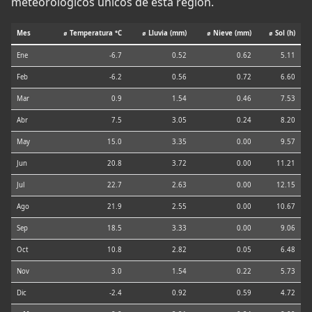
meteorológicos únicos de esta región.
Mes
⌀ Temperatura °C
⌀ Lluvia (mm)
⌀ Nieve (mm)
⌀ Sol (h)
Ene
-6.7
0.52
0.62
5.11
Feb
-6.2
0.56
0.72
6.60
Mar
0.9
1.54
0.46
7.53
Abr
7.5
3.05
0.24
8.20
May
15.0
3.35
0.00
9.57
Jun
20.8
3.72
0.00
11.21
Jul
22.7
2.63
0.00
12.15
Ago
21.9
2.55
0.00
10.67
Sep
18.5
3.33
0.00
9.06
Oct
10.8
2.82
0.05
6.48
Nov
3.0
1.54
0.22
5.73
Dic
-2.4
0.92
0.59
4.72