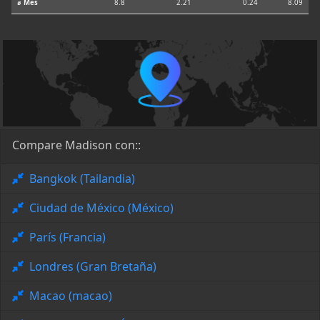
⌀ Mes
8.8
2.21
0.24
8.09
Compare Madison con::
Bangkok (Tailandia)
Ciudad de México (México)
París (Francia)
Londres (Gran Bretaña)
Macao (macao)