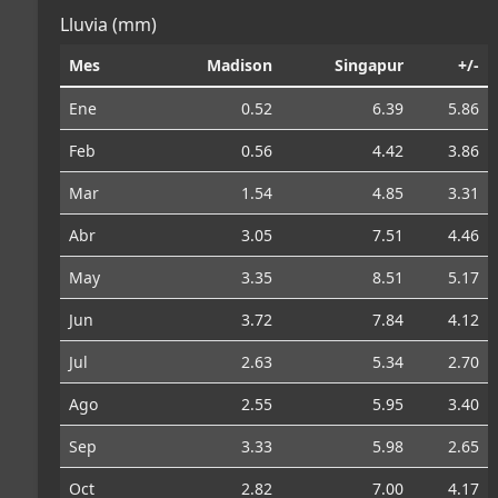
Lluvia (mm)
Mes
Madison
Singapur
+/-
Ene
0.52
6.39
5.86
Feb
0.56
4.42
3.86
Mar
1.54
4.85
3.31
Abr
3.05
7.51
4.46
May
3.35
8.51
5.17
Jun
3.72
7.84
4.12
Jul
2.63
5.34
2.70
Ago
2.55
5.95
3.40
Sep
3.33
5.98
2.65
Oct
2.82
7.00
4.17