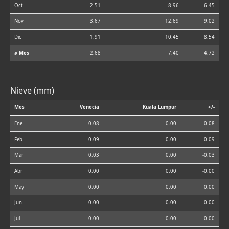
Oct
2.51
8.96
6.45
Nov
3.67
12.69
9.02
Dic
1.91
10.45
8.54
⌀ Mes
2.68
7.40
4.72
Nieve (mm)
Mes
Venecia
Kuala Lumpur
+/-
Ene
0.08
0.00
-0.08
Feb
0.09
0.00
-0.09
Mar
0.03
0.00
-0.03
Abr
0.00
0.00
-0.00
May
0.00
0.00
0.00
Jun
0.00
0.00
0.00
Jul
0.00
0.00
0.00