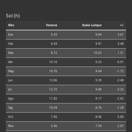
Sol (h)
Mes
Venecia
Kuala Lumpur
+/-
Ene
5.43
9.04
3.61
Feb
6.43
9.91
3.48
Mar
8.72
10.03
1.31
Abr
10.16
9.25
-0.91
May
10.76
9.04
-1.72
Jun
12.86
9.39
-3.48
Jul
12.72
9.40
-3.32
Ago
11.82
9.17
-2.65
Sep
10.04
8.76
-1.28
Oct
7.66
8.46
0.80
Nov
5.46
7.54
2.07