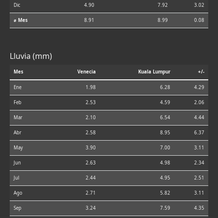
Dic
4.90
7.92
3.02
⌀ Mes
8.91
8.99
0.08
Lluvia (mm)
Mes
Venecia
Kuala Lumpur
+/-
Ene
1.98
6.28
4.29
Feb
2.53
4.59
2.06
Mar
2.10
6.54
4.44
Abr
2.58
8.95
6.37
May
3.90
7.00
3.11
Jun
2.63
4.98
2.34
Jul
2.44
4.95
2.51
Ago
2.71
5.82
3.11
Sep
3.24
7.59
4.35