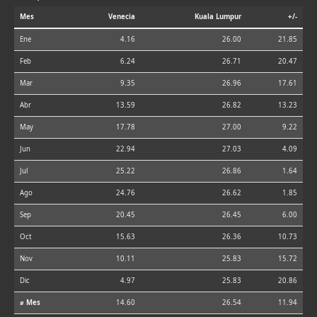
Mes
Venecia
Kuala Lumpur
+/-
Ene
4.16
26.00
21.85
Feb
6.24
26.71
20.47
Mar
9.35
26.96
17.61
Abr
13.59
26.82
13.23
May
17.78
27.00
9.22
Jun
22.94
27.03
4.09
Jul
25.22
26.86
1.64
Ago
24.76
26.62
1.85
Sep
20.45
26.45
6.00
Oct
15.63
26.36
10.73
Nov
10.11
25.83
15.72
Dic
4.97
25.83
20.86
⌀ Mes
14.60
26.54
11.94