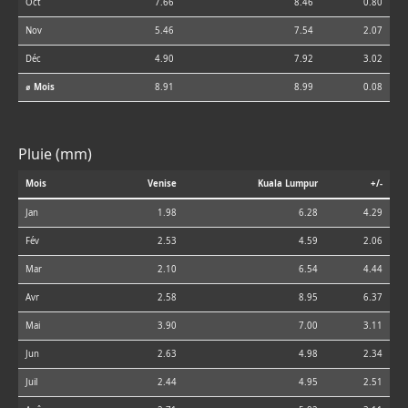
Oct
7.66
8.46
0.80
Nov
5.46
7.54
2.07
Déc
4.90
7.92
3.02
⌀ Mois
8.91
8.99
0.08
Pluie (mm)
Mois
Venise
Kuala Lumpur
+/-
Jan
1.98
6.28
4.29
Fév
2.53
4.59
2.06
Mar
2.10
6.54
4.44
Avr
2.58
8.95
6.37
Mai
3.90
7.00
3.11
Jun
2.63
4.98
2.34
Juil
2.44
4.95
2.51