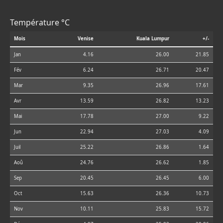
Température °C
Mois
Venise
Kuala Lumpur
+/-
Jan
4.16
26.00
21.85
Fév
6.24
26.71
20.47
Mar
9.35
26.96
17.61
Avr
13.59
26.82
13.23
Mai
17.78
27.00
9.22
Jun
22.94
27.03
4.09
Juil
25.22
26.86
1.64
Aoû
24.76
26.62
1.85
Sep
20.45
26.45
6.00
Oct
15.63
26.36
10.73
Nov
10.11
25.83
15.72