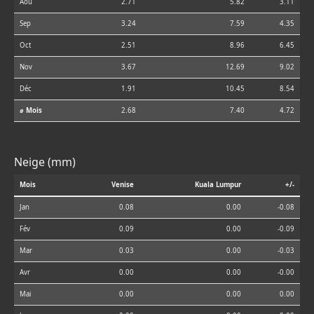
Aoû
2.71
5.82
3.11
Sep
3.24
7.59
4.35
Oct
2.51
8.96
6.45
Nov
3.67
12.69
9.02
Déc
1.91
10.45
8.54
⌀ Mois
2.68
7.40
4.72
Neige (mm)
Mois
Venise
Kuala Lumpur
+/-
Jan
0.08
0.00
-0.08
Fév
0.09
0.00
-0.09
Mar
0.03
0.00
-0.03
Avr
0.00
0.00
-0.00
Mai
0.00
0.00
0.00