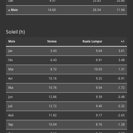
Déc
4.97
25.83
20.86
⌀ Mois
14.60
26.54
11.94
Soleil (h)
Mois
Venise
Kuala Lumpur
+/-
Jan
5.43
9.04
3.61
Fév
6.43
9.91
3.48
Mar
8.72
10.03
1.31
Avr
10.16
9.25
-0.91
Mai
10.76
9.04
-1.72
Jun
12.86
9.39
-3.48
Juil
12.72
9.40
-3.32
Aoû
11.82
9.17
-2.65
Sep
10.04
8.76
-1.28