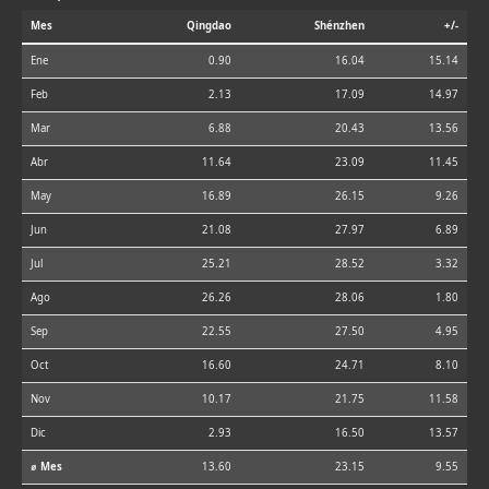
Mes
Qingdao
Shénzhen
+/-
Ene
0.90
16.04
15.14
Feb
2.13
17.09
14.97
Mar
6.88
20.43
13.56
Abr
11.64
23.09
11.45
May
16.89
26.15
9.26
Jun
21.08
27.97
6.89
Jul
25.21
28.52
3.32
Ago
26.26
28.06
1.80
Sep
22.55
27.50
4.95
Oct
16.60
24.71
8.10
Nov
10.17
21.75
11.58
Dic
2.93
16.50
13.57
⌀ Mes
13.60
23.15
9.55