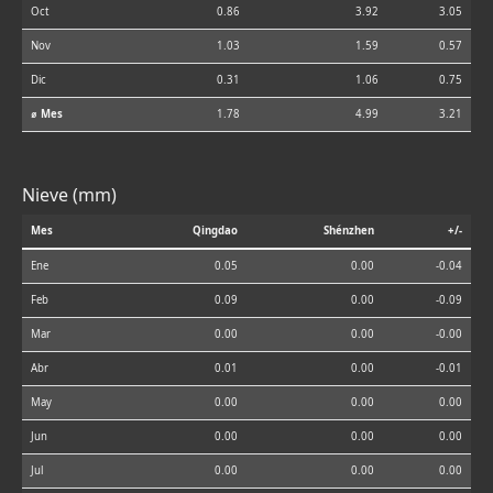
Oct
0.86
3.92
3.05
Nov
1.03
1.59
0.57
Dic
0.31
1.06
0.75
⌀ Mes
1.78
4.99
3.21
Nieve (mm)
Mes
Qingdao
Shénzhen
+/-
Ene
0.05
0.00
-0.04
Feb
0.09
0.00
-0.09
Mar
0.00
0.00
-0.00
Abr
0.01
0.00
-0.01
May
0.00
0.00
0.00
Jun
0.00
0.00
0.00
Jul
0.00
0.00
0.00