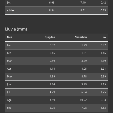
Dic
6.98
7.40
0.42
⌀ Mes
8.54
8.31
-0.23
Lluvia (mm)
Mes
Qingdao
Shénzhen
+/-
Ene
0.32
1.29
0.97
Feb
0.45
1.61
1.16
Mar
0.59
3.29
2.69
Abr
1.14
4.05
2.91
May
1.89
8.78
6.89
Jun
2.64
9.79
7.15
Jul
4.79
6.54
1.75
Ago
4.59
10.92
6.33
Sep
2.75
7.08
4.33