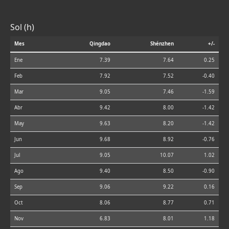
Sol (h)
Mes
Qingdao
Shénzhen
+/-
Ene
7.39
7.64
0.25
Feb
7.92
7.52
-0.40
Mar
9.05
7.46
-1.59
Abr
9.42
8.00
-1.42
May
9.63
8.20
-1.42
Jun
9.68
8.92
-0.76
Jul
9.05
10.07
1.02
Ago
9.40
8.50
-0.90
Sep
9.06
9.22
0.16
Oct
8.06
8.77
0.71
Nov
6.83
8.01
1.18