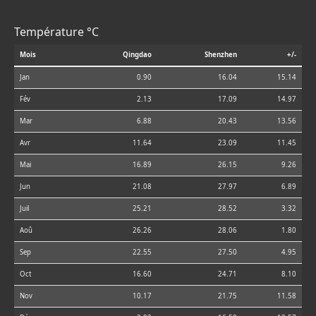
Température °C
Mois
Qingdao
Shenzhen
+/-
Jan
0.90
16.04
15.14
Fév
2.13
17.09
14.97
Mar
6.88
20.43
13.56
Avr
11.64
23.09
11.45
Mai
16.89
26.15
9.26
Jun
21.08
27.97
6.89
Juil
25.21
28.52
3.32
Aoû
26.26
28.06
1.80
Sep
22.55
27.50
4.95
Oct
16.60
24.71
8.10
Nov
10.17
21.75
11.58