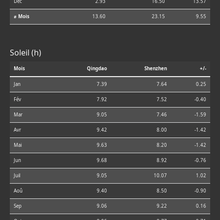
Déc
2.93
16.50
13.57
⌀ Mois
13.60
23.15
9.55
Soleil (h)
Mois
Qingdao
Shenzhen
+/-
Jan
7.39
7.64
0.25
Fév
7.92
7.52
-0.40
Mar
9.05
7.46
-1.59
Avr
9.42
8.00
-1.42
Mai
9.63
8.20
-1.42
Jun
9.68
8.92
-0.76
Juil
9.05
10.07
1.02
Aoû
9.40
8.50
-0.90
Sep
9.06
9.22
0.16