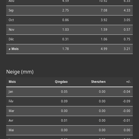
Aoû
4.59
10.92
6.33
Sep
2.75
7.08
4.33
Oct
0.86
3.92
3.05
Nov
1.03
1.59
0.57
Déc
0.31
1.06
0.75
⌀ Mois
1.78
4.99
3.21
Neige (mm)
Mois
Qingdao
Shenzhen
+/-
Jan
0.05
0.00
-0.04
Fév
0.09
0.00
-0.09
Mar
0.00
0.00
-0.00
Avr
0.01
0.00
-0.01
Mai
0.00
0.00
0.00