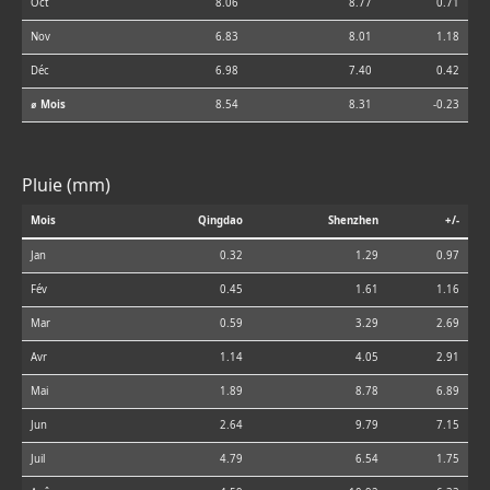
Oct
8.06
8.77
0.71
Nov
6.83
8.01
1.18
Déc
6.98
7.40
0.42
⌀ Mois
8.54
8.31
-0.23
Pluie (mm)
Mois
Qingdao
Shenzhen
+/-
Jan
0.32
1.29
0.97
Fév
0.45
1.61
1.16
Mar
0.59
3.29
2.69
Avr
1.14
4.05
2.91
Mai
1.89
8.78
6.89
Jun
2.64
9.79
7.15
Juil
4.79
6.54
1.75