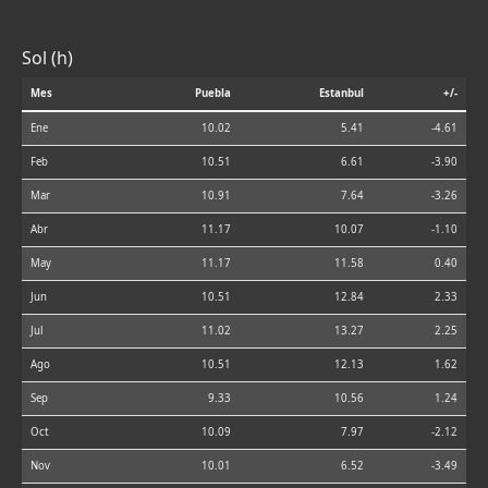
Sol (h)
Mes
Puebla
Estanbul
+/-
Ene
10.02
5.41
-4.61
Feb
10.51
6.61
-3.90
Mar
10.91
7.64
-3.26
Abr
11.17
10.07
-1.10
May
11.17
11.58
0.40
Jun
10.51
12.84
2.33
Jul
11.02
13.27
2.25
Ago
10.51
12.13
1.62
Sep
9.33
10.56
1.24
Oct
10.09
7.97
-2.12
Nov
10.01
6.52
-3.49