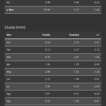
Dic
9.98
5.46
-4.52
⌀ Mes
10.44
9.17
-1.26
Lluvia (mm)
Mes
Puebla
Estanbul
+/-
Ene
0.24
2.75
2.51
Feb
0.12
2.27
2.15
Mar
0.75
2.41
1.66
Abr
1.00
1.70
0.69
May
2.80
1.52
-1.28
Jun
5.15
1.49
-3.67
Jul
3.39
0.70
-2.69
Ago
5.01
0.51
-4.50
Sep
6.37
1.56
-4.81