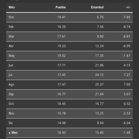
Mes
Puebla
Estanbul
+/-
Ene
14.41
6.76
-7.65
Feb
16.29
7.56
-8.74
Mar
17.61
8.80
-8.81
Abr
19.23
12.24
-6.99
May
19.02
17.35
-1.67
Jun
17.71
21.86
4.15
Jul
17.45
24.72
7.27
Ago
17.47
25.37
7.90
Sep
16.77
21.84
5.07
Oct
16.45
16.77
0.32
Nov
15.78
13.25
-2.53
Dic
14.98
8.94
-6.04
⌀ Mes
16.93
15.45
-1.48