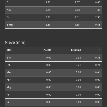
Oct
2.73
2.07
-0.66
Nov
0.79
2.68
1.88
Dic
0.21
2.51
2.30
⌀ Mes
2.38
1.85
-0.53
Nieve (mm)
Mes
Puebla
Estanbul
+/-
Ene
0.00
0.38
0.38
Feb
0.00
0.21
0.21
Mar
0.00
0.04
0.04
Abr
0.00
0.00
0.00
May
0.00
0.00
0.00
Jun
0.00
0.00
0.00
Jul
0.00
0.00
0.00