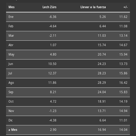
Mes
Lech Zürs
Llevar a la fuerza
+/-
Ene
-6.36
5.26
11.62
Feb
-4.64
6.44
11.08
Mar
-2.11
11.03
13.14
Abr
1.07
15.74
14.67
May
4.80
20.74
15.94
Jun
10.50
24.23
13.73
Jul
12.37
28.23
15.86
Ago
11.86
28.29
16.42
Sep
8.21
24.04
15.83
Oct
4.72
18.91
14.19
Nov
-1.23
13.71
14.94
Dic
-4.38
6.64
11.01
⌀ Mes
2.90
16.94
14.04