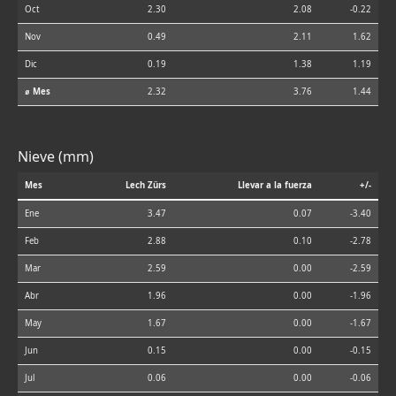
Oct
2.30
2.08
-0.22
Nov
0.49
2.11
1.62
Dic
0.19
1.38
1.19
⌀ Mes
2.32
3.76
1.44
Nieve (mm)
Mes
Lech Zürs
Llevar a la fuerza
+/-
Ene
3.47
0.07
-3.40
Feb
2.88
0.10
-2.78
Mar
2.59
0.00
-2.59
Abr
1.96
0.00
-1.96
May
1.67
0.00
-1.67
Jun
0.15
0.00
-0.15
Jul
0.06
0.00
-0.06