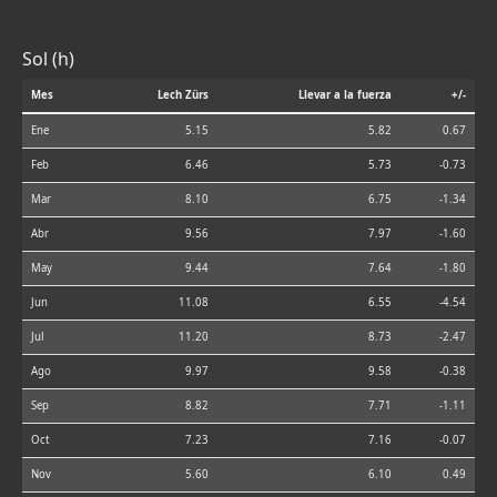
Sol (h)
Mes
Lech Zürs
Llevar a la fuerza
+/-
Ene
5.15
5.82
0.67
Feb
6.46
5.73
-0.73
Mar
8.10
6.75
-1.34
Abr
9.56
7.97
-1.60
May
9.44
7.64
-1.80
Jun
11.08
6.55
-4.54
Jul
11.20
8.73
-2.47
Ago
9.97
9.58
-0.38
Sep
8.82
7.71
-1.11
Oct
7.23
7.16
-0.07
Nov
5.60
6.10
0.49