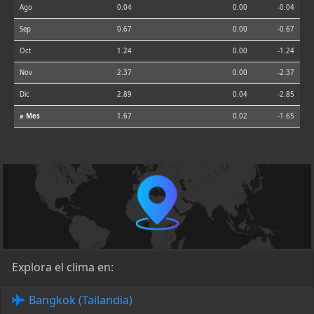
Ago
0.04
0.00
-0.04
Sep
0.67
0.00
-0.67
Oct
1.24
0.00
-1.24
Nov
2.37
0.00
-2.37
Dic
2.89
0.04
-2.85
⌀ Mes
1.67
0.02
-1.65
Explora el clima en:
Bangkok (Tailandia)