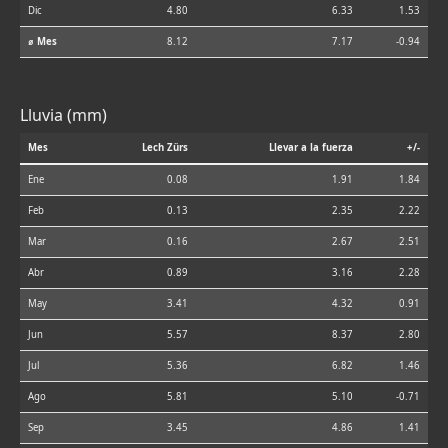
Dic
4.80
6.33
1.53
⌀ Mes
8.12
7.17
-0.94
Lluvia (mm)
Mes
Lech Zürs
Llevar a la fuerza
+/-
Ene
0.08
1.91
1.84
Feb
0.13
2.35
2.22
Mar
0.16
2.67
2.51
Abr
0.89
3.16
2.28
May
3.41
4.32
0.91
Jun
5.57
8.37
2.80
Jul
5.36
6.82
1.46
Ago
5.81
5.10
-0.71
Sep
3.45
4.86
1.41