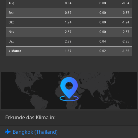
Aug
0.04
0.00
-0.04
Sep
0.67
0.00
-0.67
Okt
1.24
0.00
-1.24
Nov
2.37
0.00
-2.37
Dez
2.89
0.04
-2.85
⌀ Monat
1.67
0.02
-1.65
Erkunde das Klima in:
Bangkok (Thailand)