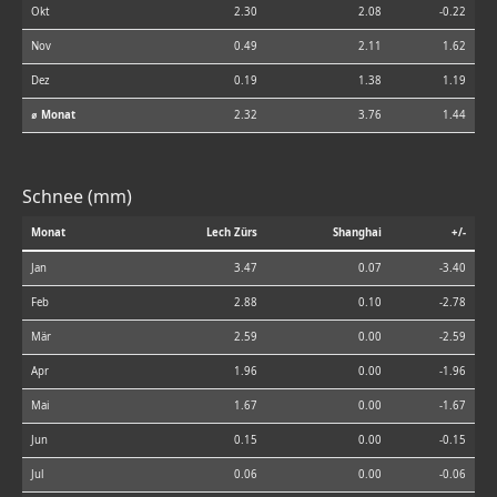
Okt
2.30
2.08
-0.22
Nov
0.49
2.11
1.62
Dez
0.19
1.38
1.19
⌀ Monat
2.32
3.76
1.44
Schnee (mm)
Monat
Lech Zürs
Shanghai
+/-
Jan
3.47
0.07
-3.40
Feb
2.88
0.10
-2.78
Mär
2.59
0.00
-2.59
Apr
1.96
0.00
-1.96
Mai
1.67
0.00
-1.67
Jun
0.15
0.00
-0.15
Jul
0.06
0.00
-0.06