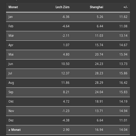
Monat
Lech Zürs
Shanghai
+/-
Jan
-6.36
5.26
11.62
Feb
-4.64
6.44
11.08
Mär
-2.11
11.03
13.14
Apr
1.07
15.74
14.67
Mai
4.80
20.74
15.94
Jun
10.50
24.23
13.73
Jul
12.37
28.23
15.86
Aug
11.86
28.29
16.42
Sep
8.21
24.04
15.83
Okt
4.72
18.91
14.19
Nov
-1.23
13.71
14.94
Dez
-4.38
6.64
11.01
⌀ Monat
2.90
16.94
14.04