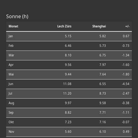
Sonne (h)
Monat
Lech Zürs
Shanghai
+/-
Jan
5.15
5.82
0.67
Feb
6.46
5.73
-0.73
Mär
8.10
6.75
-1.34
Apr
9.56
7.97
-1.60
Mai
9.44
7.64
-1.80
Jun
11.08
6.55
-4.54
Jul
11.20
8.73
-2.47
Aug
9.97
9.58
-0.38
Sep
8.82
7.71
-1.11
Okt
7.23
7.16
-0.07
Nov
5.60
6.10
0.49