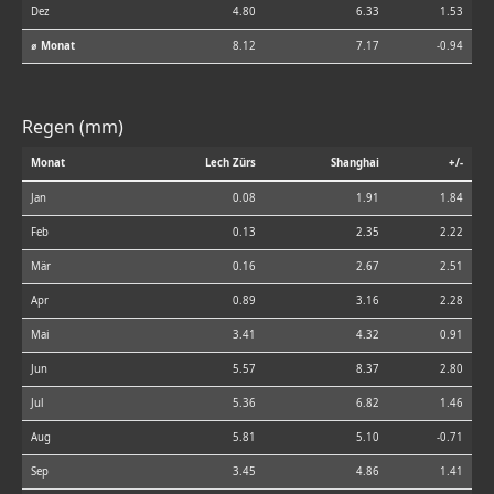
Dez
4.80
6.33
1.53
⌀ Monat
8.12
7.17
-0.94
Regen (mm)
Monat
Lech Zürs
Shanghai
+/-
Jan
0.08
1.91
1.84
Feb
0.13
2.35
2.22
Mär
0.16
2.67
2.51
Apr
0.89
3.16
2.28
Mai
3.41
4.32
0.91
Jun
5.57
8.37
2.80
Jul
5.36
6.82
1.46
Aug
5.81
5.10
-0.71
Sep
3.45
4.86
1.41