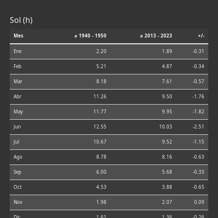
Sol (h)
Mes
⌀ 1940 - 1950
⌀ 2013 - 2023
+/-
Ene
2.20
1.89
-0.31
Feb
5.21
4.87
-0.34
Mar
8.18
7.61
-0.57
Abr
11.26
9.50
-1.76
May
11.77
9.95
-1.82
Jun
12.55
10.03
-2.51
Jul
10.67
9.52
-1.15
Ago
8.78
8.16
-0.63
Sep
6.00
5.68
-0.33
Oct
4.53
3.88
-0.65
Nov
1.98
2.07
0.09
Dic
1.61
1.36
-0.26