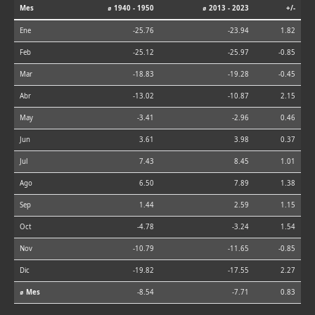
Mes
⌀ 1940 - 1950
⌀ 2013 - 2023
+/-
Ene
-25.76
-23.94
1.82
Feb
-25.12
-25.97
-0.85
Mar
-18.83
-19.28
-0.45
Abr
-13.02
-10.87
2.15
May
-3.41
-2.96
0.46
Jun
3.61
3.98
0.37
Jul
7.43
8.45
1.01
Ago
6.50
7.89
1.38
Sep
1.44
2.59
1.15
Oct
-4.78
-3.24
1.54
Nov
-10.79
-11.65
-0.85
Dic
-19.82
-17.55
2.27
⌀ Mes
-8.54
-7.71
0.83