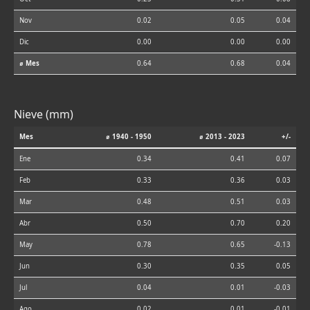
Nov
0.02
0.05
0.04
Dic
0.00
0.00
0.00
⌀ Mes
0.64
0.68
0.04
Nieve (mm)
Mes
⌀ 1940 - 1950
⌀ 2013 - 2023
+/-
Ene
0.34
0.41
0.07
Feb
0.33
0.36
0.03
Mar
0.48
0.51
0.03
Abr
0.50
0.70
0.20
May
0.78
0.65
-0.13
Jun
0.30
0.35
0.05
Jul
0.04
0.01
-0.03
Ago
0.02
0.01
-0.01