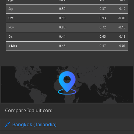
Sep
0.50
0.37
-0.12
Oct
0.93
0.93
-0.00
Nov
0.85
0.72
-0.13
Dic
0.44
0.63
0.18
⌀ Mes
0.46
0.47
0.01
Compare Iqaluit con::
Bangkok (Tailandia)