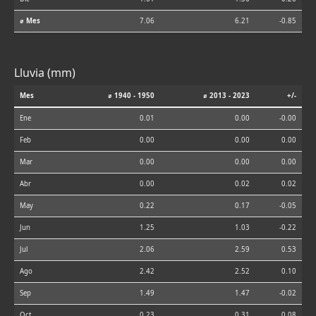
⌀ Mes
7.06
6.21
-0.85
Lluvia (mm)
Mes
⌀ 1940 - 1950
⌀ 2013 - 2023
+/-
Ene
0.01
0.00
-0.00
Feb
0.00
0.00
0.00
Mar
0.00
0.00
0.00
Abr
0.00
0.02
0.02
May
0.22
0.17
-0.05
Jun
1.25
1.03
-0.22
Jul
2.06
2.59
0.53
Ago
2.42
2.52
0.10
Sep
1.49
1.47
-0.02
Oct
0.23
0.31
0.08