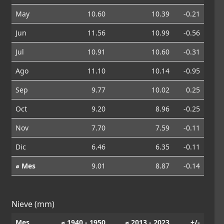
May
10.60
10.39
-0.21
Jun
11.56
10.99
-0.56
Jul
10.91
10.60
-0.31
Ago
11.10
10.14
-0.95
Sep
9.77
10.02
0.25
Oct
9.20
8.96
-0.25
Nov
7.70
7.59
-0.11
Dic
6.46
6.35
-0.11
⌀ Mes
9.01
8.87
-0.14
Nieve (mm)
Mes
⌀ 1940 - 1950
⌀ 2013 - 2023
+/-