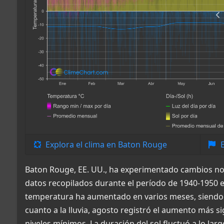
Explora el clima en Baton Rouge
Baton Rouge, EE. UU., ha experimentado cambios notab
datos recopilados durante el período de 1940-1950 
temperatura ha aumentado en varios meses, siendo 
cuanto a la lluvia, agosto registró el aumento más s
niveles mínimos. La duración del sol fluctuó a lo la