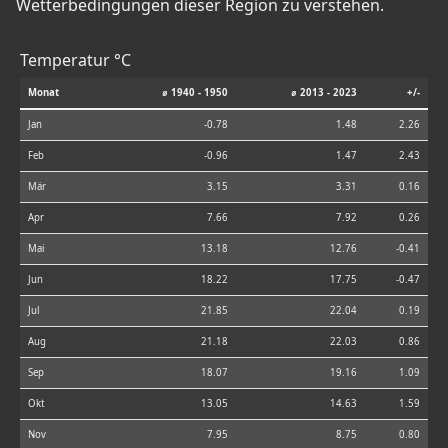
Wetterbedingungen dieser Region zu verstehen.
Temperatur °C
Monat
⌀ 1940 - 1950
⌀ 2013 - 2023
+/-
Jan
-0.78
1.48
2.26
Feb
-0.96
1.47
2.43
Mär
3.15
3.31
0.16
Apr
7.66
7.92
0.26
Mai
13.18
12.76
-0.41
Jun
18.22
17.75
-0.47
Jul
21.85
22.04
0.19
Aug
21.18
22.03
0.86
Sep
18.07
19.16
1.09
Okt
13.05
14.63
1.59
Nov
7.95
8.75
0.80