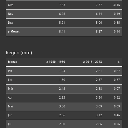
Okt
7.83
7.37
-0.46
Nov
6.25
6.44
0.19
Dez
5.91
5.06
-0.85
⌀ Monat
8.41
8.27
-0.14
Regen (mm)
Monat
⌀ 1940 - 1950
⌀ 2013 - 2023
+/-
Jan
1.94
2.61
0.67
Feb
1.80
2.57
0.77
Mär
2.45
2.38
-0.07
Apr
2.83
3.34
0.52
Mai
3.00
3.09
0.09
Jun
2.66
3.12
0.46
Jul
2.60
2.86
0.26