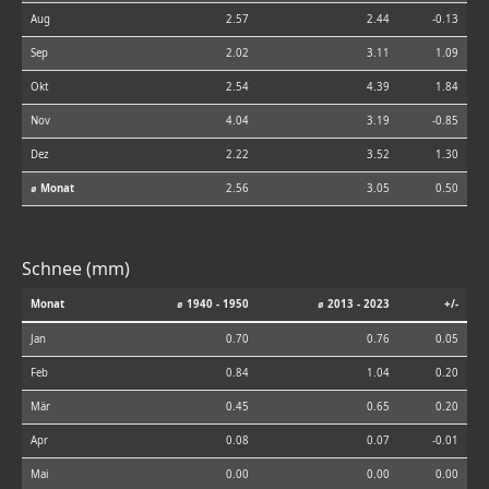
Aug
2.57
2.44
-0.13
Sep
2.02
3.11
1.09
Okt
2.54
4.39
1.84
Nov
4.04
3.19
-0.85
Dez
2.22
3.52
1.30
⌀ Monat
2.56
3.05
0.50
Schnee (mm)
Monat
⌀ 1940 - 1950
⌀ 2013 - 2023
+/-
Jan
0.70
0.76
0.05
Feb
0.84
1.04
0.20
Mär
0.45
0.65
0.20
Apr
0.08
0.07
-0.01
Mai
0.00
0.00
0.00