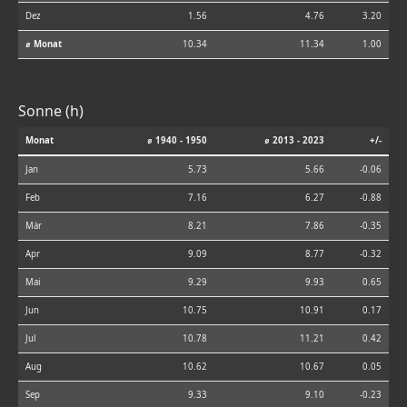
Dez
1.56
4.76
3.20
⌀ Monat
10.34
11.34
1.00
Sonne (h)
Monat
⌀ 1940 - 1950
⌀ 2013 - 2023
+/-
Jan
5.73
5.66
-0.06
Feb
7.16
6.27
-0.88
Mär
8.21
7.86
-0.35
Apr
9.09
8.77
-0.32
Mai
9.29
9.93
0.65
Jun
10.75
10.91
0.17
Jul
10.78
11.21
0.42
Aug
10.62
10.67
0.05
Sep
9.33
9.10
-0.23