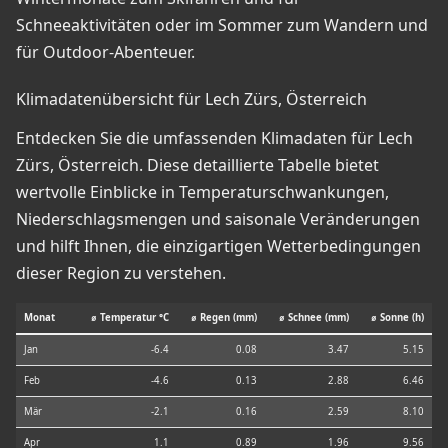
Schneeaktivitäten oder im Sommer zum Wandern und
für Outdoor-Abenteuer.
Klimadatenübersicht für Lech Zürs, Österreich
Entdecken Sie die umfassenden Klimadaten für Lech
Zürs, Österreich. Diese detaillierte Tabelle bietet
wertvolle Einblicke in Temperaturschwankungen,
Niederschlagsmengen und saisonale Veränderungen
und hilft Ihnen, die einzigartigen Wetterbedingungen
dieser Region zu verstehen.
Monat
⌀ Temperatur °C
⌀ Regen (mm)
⌀ Schnee (mm)
⌀ Sonne (h)
Jan
-6.4
0.08
3.47
5.15
Feb
-4.6
0.13
2.88
6.46
Mär
-2.1
0.16
2.59
8.10
Apr
1.1
0.89
1.96
9.56