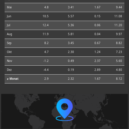
Mai
4.8
3.41
1.67
9.44
Jun
10.5
5.57
0.15
11.08
Jul
12.4
5.36
0.06
11.20
Aug
11.9
5.81
0.04
9.97
Sep
8.2
3.45
0.67
8.82
Okt
4.7
2.30
1.24
7.23
Nov
-1.2
0.49
2.37
5.60
Dez
-4.4
0.19
2.89
4.80
⌀ Monat
2.9
2.32
1.67
8.12