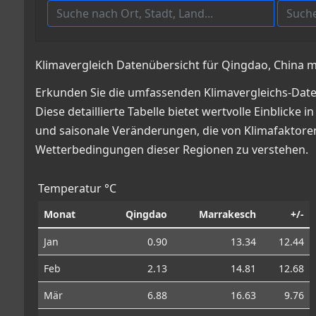
Klimavergleich Datenübersicht für Qingdao, China 
Erkunden Sie die umfassenden Klimavergleichs-Dat
Diese detaillierte Tabelle bietet wertvolle Einbli
und saisonale Veränderungen, die von Klimafaktoren 
Wetterbedingungen dieser Regionen zu verstehen.
Temperatur °C
Monat
Qingdao
Marrakesch
+/-
Jan
0.90
13.34
12.44
Feb
2.13
14.81
12.68
Mär
6.88
16.63
9.76