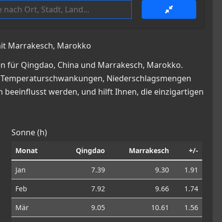
mit Marrakesch, Marokko
en für Qingdao, China und Marrakesch, Marokko.
cke in Temperaturschwankungen, Niederschlagsmengen
beeinflusst werden, und hilft Ihnen, die einzigartigen
Sonne (h)
Monat
Qingdao
Marrakesch
+/-
Jan
7.39
9.30
1.91
Feb
7.92
9.66
1.74
Mär
9.05
10.61
1.56