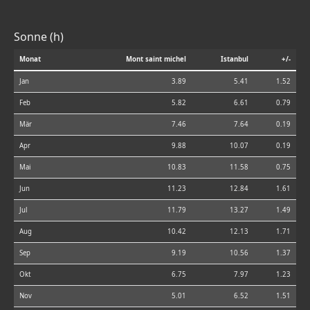
Sonne (h)
Monat
Mont saint michel
Istanbul
+/-
Jan
3.89
5.41
1.52
Feb
5.82
6.61
0.79
Mär
7.46
7.64
0.19
Apr
9.88
10.07
0.19
Mai
10.83
11.58
0.75
Jun
11.23
12.84
1.61
Jul
11.79
13.27
1.49
Aug
10.42
12.13
1.71
Sep
9.19
10.56
1.37
Okt
6.75
7.97
1.23
Nov
5.01
6.52
1.51