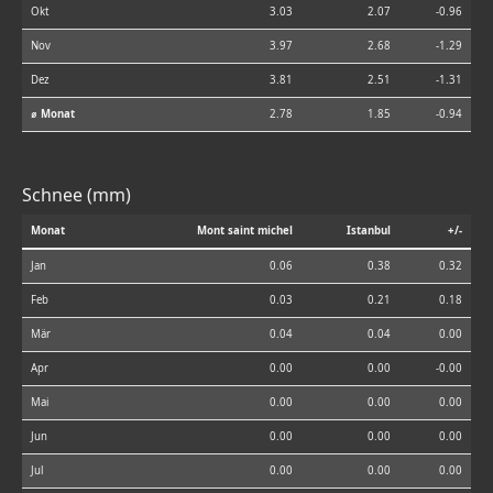
Okt
3.03
2.07
-0.96
Nov
3.97
2.68
-1.29
Dez
3.81
2.51
-1.31
⌀ Monat
2.78
1.85
-0.94
Schnee (mm)
Monat
Mont saint michel
Istanbul
+/-
Jan
0.06
0.38
0.32
Feb
0.03
0.21
0.18
Mär
0.04
0.04
0.00
Apr
0.00
0.00
-0.00
Mai
0.00
0.00
0.00
Jun
0.00
0.00
0.00
Jul
0.00
0.00
0.00