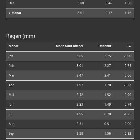
Dez
3.88
5.46
1.58
⌀ Monat
8.01
9.17
1.16
Regen (mm)
Monat
Mont saint michel
Istanbul
+/-
Jan
3.65
2.75
-0.90
Feb
3.01
2.27
-0.74
Mär
2.47
2.41
-0.06
Apr
1.97
1.70
-0.27
Mai
2.42
1.52
-0.90
Jun
2.23
1.49
-0.74
Jul
1.95
0.70
-1.25
Aug
2.51
0.51
-2.00
Sep
2.38
1.56
-0.82