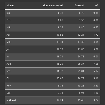
Monat
Mont saint michel
Istanbul
+/-
Jan
6.38
6.76
0.38
Feb
6.66
7.56
0.90
Mär
8.25
8.80
0.55
Apr
10.52
12.24
1.72
Mai
13.34
17.35
4.01
Jun
16.79
21.86
5.07
Jul
18.71
24.72
6.01
Aug
18.29
25.37
7.08
Sep
16.77
21.84
5.07
Okt
13.66
16.77
3.11
Nov
9.75
13.25
3.50
Dez
7.74
8.94
1.20
⌀ Monat
12.24
15.45
3.22