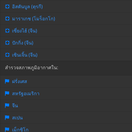
อิสตันบูล (ตุรกี)
มาราเกช (โมร็อกโก)
เซี่ยงไฮ้ (จีน)
ปักกิ่ง (จีน)
เซินเจิ้น (จีน)
สำรวจสภาพภูมิอากาศใน:
ฝรั่งเศส
สหรัฐอเมริกา
จีน
สเปน
เม็กซิโก