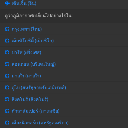
เซินเจิ้น (จีน)
ดูว่าภูมิอากาศเปลี่ยนไปอย่างไรใน:
กรุงเทพฯ (ไทย)
เม็กซิโกซิตี้ (เม็กซิโก)
ปารีส (ฝรั่งเศส)
ลอนดอน (บริเตนใหญ่)
มาเก๊า (มาเก๊า)
ดูไบ (สหรัฐอาหรับเอมิเรตส์)
สิงคโปร์ (สิงคโปร์)
กัวลาลัมเปอร์ (มาเลเซีย)
เมืองนิวยอร์ก (สหรัฐอเมริกา)