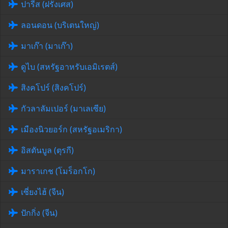
ปารีส (ฝรั่งเศส)
ลอนดอน (บริเตนใหญ่)
มาเก๊า (มาเก๊า)
ดูไบ (สหรัฐอาหรับเอมิเรตส์)
สิงคโปร์ (สิงคโปร์)
กัวลาลัมเปอร์ (มาเลเซีย)
เมืองนิวยอร์ก (สหรัฐอเมริกา)
อิสตันบูล (ตุรกี)
มาราเกช (โมร็อกโก)
เซี่ยงไฮ้ (จีน)
ปักกิ่ง (จีน)