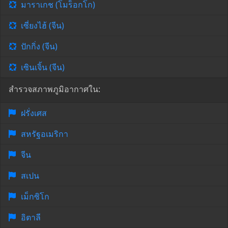
มาราเกช (โมร็อกโก)
เซี่ยงไฮ้ (จีน)
ปักกิ่ง (จีน)
เซินเจิ้น (จีน)
สำรวจสภาพภูมิอากาศใน:
ฝรั่งเศส
สหรัฐอเมริกา
จีน
สเปน
เม็กซิโก
อิตาลี