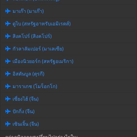
มาเก๊า (มาเก๊า)
ดูไบ (สหรัฐอาหรับเอมิเรตส์)
สิงคโปร์ (สิงคโปร์)
กัวลาลัมเปอร์ (มาเลเซีย)
เมืองนิวยอร์ก (สหรัฐอเมริกา)
อิสตันบูล (ตุรกี)
มาราเกช (โมร็อกโก)
เซี่ยงไฮ้ (จีน)
ปักกิ่ง (จีน)
เซินเจิ้น (จีน)