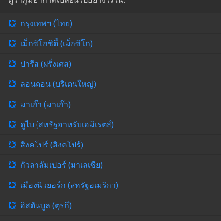
ดูว่าภูมิอากาศเปลี่ยนไปอย่างไรใน:
กรุงเทพฯ (ไทย)
เม็กซิโกซิตี้ (เม็กซิโก)
ปารีส (ฝรั่งเศส)
ลอนดอน (บริเตนใหญ่)
มาเก๊า (มาเก๊า)
ดูไบ (สหรัฐอาหรับเอมิเรตส์)
สิงคโปร์ (สิงคโปร์)
กัวลาลัมเปอร์ (มาเลเซีย)
เมืองนิวยอร์ก (สหรัฐอเมริกา)
อิสตันบูล (ตุรกี)