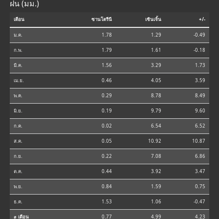
ฝน (มม.)
เดือน
ซานโตรีนี
เซินเจิ้น
+/-
ม.ค.
1.78
1.29
-0.49
ก.พ.
1.79
1.61
-0.18
มี.ค.
1.56
3.29
1.73
เม.ย.
0.46
4.05
3.59
พ.ค.
0.29
8.78
8.49
มิ.ย.
0.19
9.79
9.60
ก.ค.
0.02
6.54
6.52
ส.ค.
0.05
10.92
10.87
ก.ย.
0.22
7.08
6.86
ต.ค.
0.44
3.92
3.47
พ.ย.
0.84
1.59
0.75
ธ.ค.
1.53
1.06
-0.47
⌀ เดือน
0.77
4.99
4.23