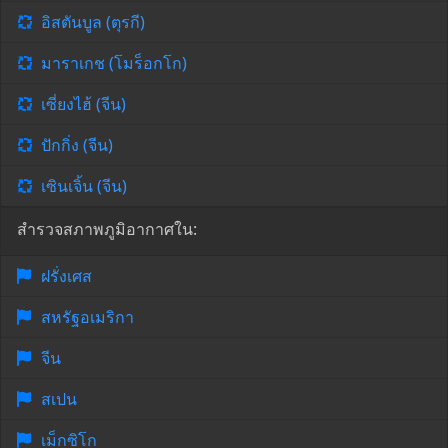
อิสตันบูล (ตุรกี)
มาราเกช (โมร็อกโก)
เซี่ยงไฮ้ (จีน)
ปักกิ่ง (จีน)
เซินเจิ้น (จีน)
สำรวจสภาพภูมิอากาศใน:
ฝรั่งเศส
สหรัฐอเมริกา
จีน
สเปน
เม็กซิโก