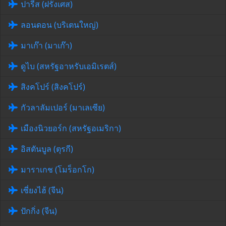
ปารีส (ฝรั่งเศส)
ลอนดอน (บริเตนใหญ่)
มาเก๊า (มาเก๊า)
ดูไบ (สหรัฐอาหรับเอมิเรตส์)
สิงคโปร์ (สิงคโปร์)
กัวลาลัมเปอร์ (มาเลเซีย)
เมืองนิวยอร์ก (สหรัฐอเมริกา)
อิสตันบูล (ตุรกี)
มาราเกช (โมร็อกโก)
เซี่ยงไฮ้ (จีน)
ปักกิ่ง (จีน)