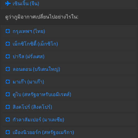
เซินเจิ้น (จีน)
ดูว่าภูมิอากาศเปลี่ยนไปอย่างไรใน:
กรุงเทพฯ (ไทย)
เม็กซิโกซิตี้ (เม็กซิโก)
ปารีส (ฝรั่งเศส)
ลอนดอน (บริเตนใหญ่)
มาเก๊า (มาเก๊า)
ดูไบ (สหรัฐอาหรับเอมิเรตส์)
สิงคโปร์ (สิงคโปร์)
กัวลาลัมเปอร์ (มาเลเซีย)
เมืองนิวยอร์ก (สหรัฐอเมริกา)