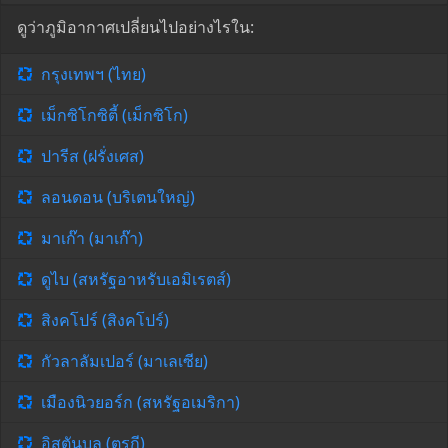
ดูว่าภูมิอากาศเปลี่ยนไปอย่างไรใน:
กรุงเทพฯ (ไทย)
เม็กซิโกซิตี้ (เม็กซิโก)
ปารีส (ฝรั่งเศส)
ลอนดอน (บริเตนใหญ่)
มาเก๊า (มาเก๊า)
ดูไบ (สหรัฐอาหรับเอมิเรตส์)
สิงคโปร์ (สิงคโปร์)
กัวลาลัมเปอร์ (มาเลเซีย)
เมืองนิวยอร์ก (สหรัฐอเมริกา)
อิสตันบูล (ตุรกี)