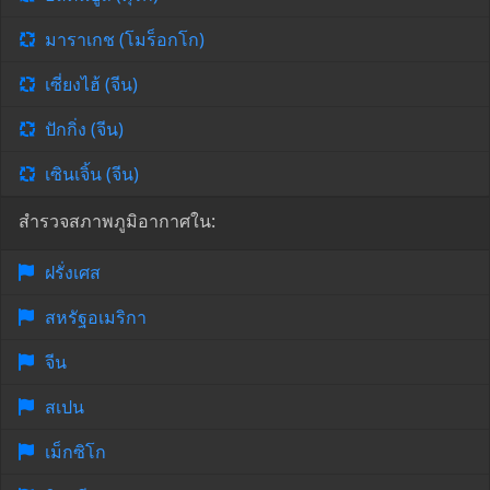
มาราเกช (โมร็อกโก)
เซี่ยงไฮ้ (จีน)
ปักกิ่ง (จีน)
เซินเจิ้น (จีน)
สำรวจสภาพภูมิอากาศใน:
ฝรั่งเศส
สหรัฐอเมริกา
จีน
สเปน
เม็กซิโก