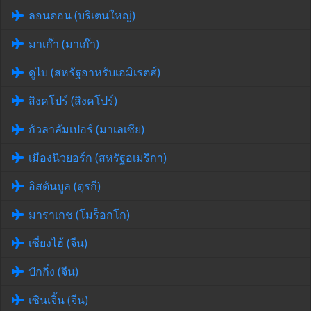
ลอนดอน (บริเตนใหญ่)
มาเก๊า (มาเก๊า)
ดูไบ (สหรัฐอาหรับเอมิเรตส์)
สิงคโปร์ (สิงคโปร์)
กัวลาลัมเปอร์ (มาเลเซีย)
เมืองนิวยอร์ก (สหรัฐอเมริกา)
อิสตันบูล (ตุรกี)
มาราเกช (โมร็อกโก)
เซี่ยงไฮ้ (จีน)
ปักกิ่ง (จีน)
เซินเจิ้น (จีน)