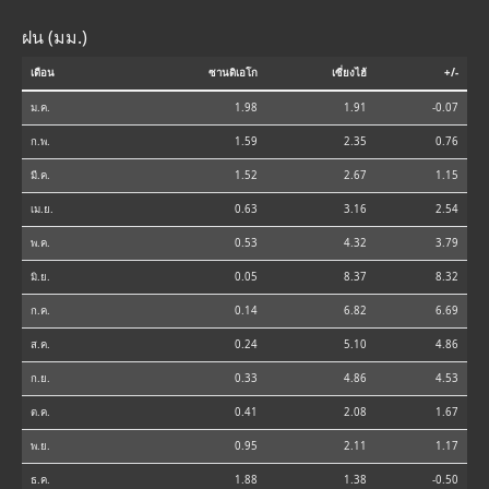
ฝน (มม.)
เดือน
ซานดิเอโก
เซี่ยงไฮ้
+/-
ม.ค.
1.98
1.91
-0.07
ก.พ.
1.59
2.35
0.76
มี.ค.
1.52
2.67
1.15
เม.ย.
0.63
3.16
2.54
พ.ค.
0.53
4.32
3.79
มิ.ย.
0.05
8.37
8.32
ก.ค.
0.14
6.82
6.69
ส.ค.
0.24
5.10
4.86
ก.ย.
0.33
4.86
4.53
ต.ค.
0.41
2.08
1.67
พ.ย.
0.95
2.11
1.17
ธ.ค.
1.88
1.38
-0.50