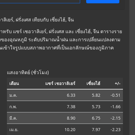
ร์, ฝรั่งเศส เทียบกับ เซี่ยงไฮ้, จีน
บ แซร์ เชอวาลิเยร์, ฝรั่งเศส และ เซี่ยงไฮ้, จีน ตารางราย
ยนแปลงของอุณหภูมิ ระดับปริมาณน้ำฝน และการเปลี่ยนแปลงตาม
คุณเข้าใจรูปแบบสภาพอากาศที่เป็นเอกลักษณ์ของภูมิภาค
แสงอาทิตย์ (ชั่วโมง)
เดือน
แซร์ เชอวาลิเยร์
เซี่ยงไฮ้
+/-
ม.ค.
6.33
5.82
-0.51
ก.พ.
7.38
5.73
-1.66
มี.ค.
8.90
6.75
-2.15
เม.ย.
10.20
7.97
-2.23