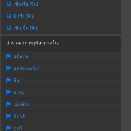
เซี่ยงไฮ้ (จีน)
ปักกิ่ง (จีน)
เซินเจิ้น (จีน)
สำรวจสภาพภูมิอากาศใน:
ฝรั่งเศส
สหรัฐอเมริกา
จีน
สเปน
เม็กซิโก
อิตาลี
ตุรกี