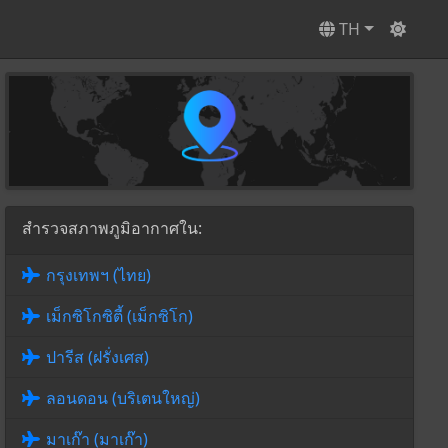
TH
สำรวจสภาพภูมิอากาศใน:
กรุงเทพฯ (ไทย)
เม็กซิโกซิตี้ (เม็กซิโก)
ปารีส (ฝรั่งเศส)
ลอนดอน (บริเตนใหญ่)
มาเก๊า (มาเก๊า)