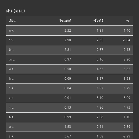
ฝน (มม.)
เดือน
ริชมอนด์
เซี่ยงไฮ้
+/-
ม.ค.
3.32
1.91
-1.40
ก.พ.
2.98
2.35
-0.64
มี.ค.
2.81
2.67
-0.13
เม.ย.
0.97
3.16
2.20
พ.ค.
0.50
4.32
3.82
มิ.ย.
0.09
8.37
8.28
ก.ค.
0.04
6.82
6.79
ส.ค.
0.01
5.10
5.09
ก.ย.
0.13
4.86
4.73
ต.ค.
0.99
2.08
1.10
พ.ย.
1.53
2.11
0.59
ธ.ค.
3.67
1.38
-2.29