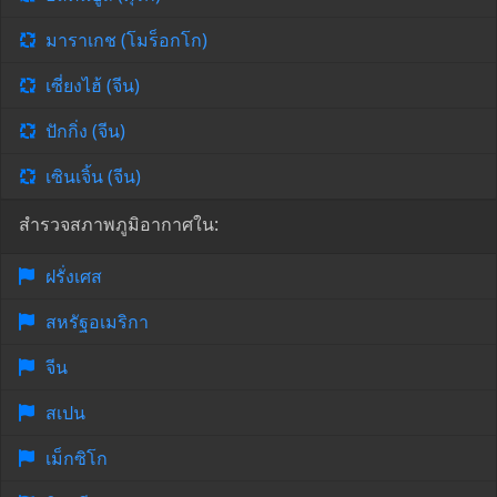
มาราเกช (โมร็อกโก)
เซี่ยงไฮ้ (จีน)
ปักกิ่ง (จีน)
เซินเจิ้น (จีน)
สำรวจสภาพภูมิอากาศใน:
ฝรั่งเศส
สหรัฐอเมริกา
จีน
สเปน
เม็กซิโก