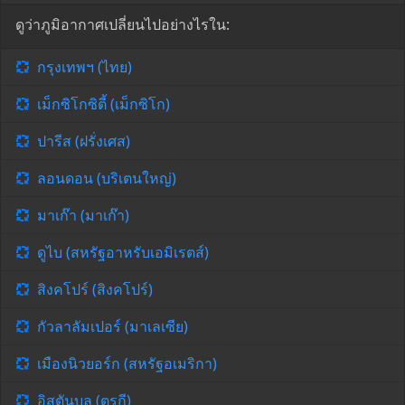
ดูว่าภูมิอากาศเปลี่ยนไปอย่างไรใน:
กรุงเทพฯ (ไทย)
เม็กซิโกซิตี้ (เม็กซิโก)
ปารีส (ฝรั่งเศส)
ลอนดอน (บริเตนใหญ่)
มาเก๊า (มาเก๊า)
ดูไบ (สหรัฐอาหรับเอมิเรตส์)
สิงคโปร์ (สิงคโปร์)
กัวลาลัมเปอร์ (มาเลเซีย)
เมืองนิวยอร์ก (สหรัฐอเมริกา)
อิสตันบูล (ตุรกี)