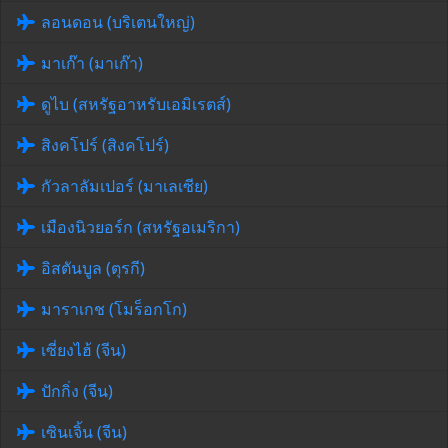
ลอนดอน (บริเตนใหญ่)
มาเก๊า (มาเก๊า)
ดูไบ (สหรัฐอาหรับเอมิเรตส์)
สิงคโปร์ (สิงคโปร์)
กัวลาลัมเปอร์ (มาเลเซีย)
เมืองนิวยอร์ก (สหรัฐอเมริกา)
อิสตันบูล (ตุรกี)
มาราเกช (โมร็อกโก)
เซี่ยงไฮ้ (จีน)
ปักกิ่ง (จีน)
เซินเจิ้น (จีน)