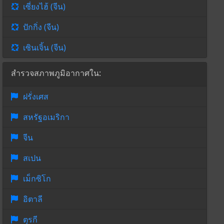
เซี่ยงไฮ้ (จีน)
ปักกิ่ง (จีน)
เซินเจิ้น (จีน)
สำรวจสภาพภูมิอากาศใน:
ฝรั่งเศส
สหรัฐอเมริกา
จีน
สเปน
เม็กซิโก
อิตาลี
ตุรกี