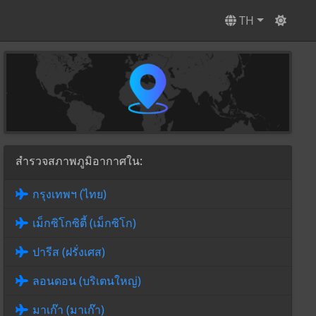
TH
สำรวจสภาพภูมิอากาศใน:
กรุงเทพฯ (ไทย)
เม็กซิโกซิตี้ (เม็กซิโก)
ปารีส (ฝรั่งเศส)
ลอนดอน (บริเตนใหญ่)
มาเก๊า (มาเก๊า)