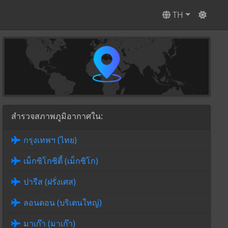
TH
สำรวจสภาพภูมิอากาศใน:
กรุงเทพฯ (ไทย)
เม็กซิโกซิตี้ (เม็กซิโก)
ปารีส (ฝรั่งเศส)
ลอนดอน (บริเตนใหญ่)
มาเก๊า (มาเก๊า)