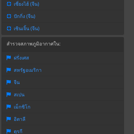
เซี่ยงไฮ้ (จีน)
ปักกิ่ง (จีน)
เซินเจิ้น (จีน)
สำรวจสภาพภูมิอากาศใน:
ฝรั่งเศส
สหรัฐอเมริกา
จีน
สเปน
เม็กซิโก
อิตาลี
ตุรกี