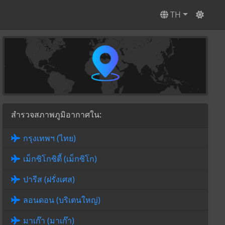
TH
สำรวจสภาพภูมิอากาศใน:
กรุงเทพฯ (ไทย)
เม็กซิโกซิตี้ (เม็กซิโก)
ปารีส (ฝรั่งเศส)
ลอนดอน (บริเตนใหญ่)
มาเก๊า (มาเก๊า)