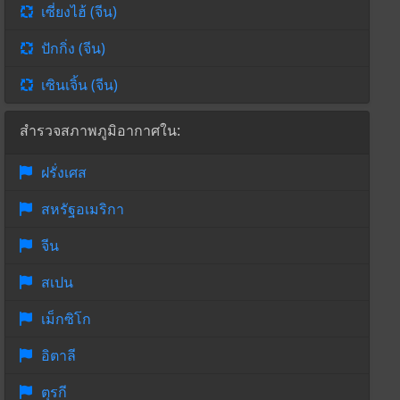
เซี่ยงไฮ้ (จีน)
ปักกิ่ง (จีน)
เซินเจิ้น (จีน)
สำรวจสภาพภูมิอากาศใน:
ฝรั่งเศส
สหรัฐอเมริกา
จีน
สเปน
เม็กซิโก
อิตาลี
ตุรกี