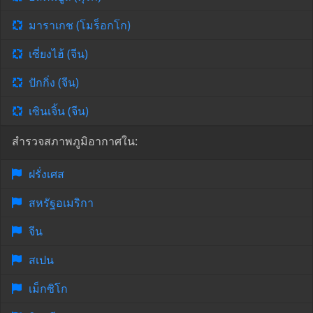
มาราเกช (โมร็อกโก)
เซี่ยงไฮ้ (จีน)
ปักกิ่ง (จีน)
เซินเจิ้น (จีน)
สำรวจสภาพภูมิอากาศใน:
ฝรั่งเศส
สหรัฐอเมริกา
จีน
สเปน
เม็กซิโก