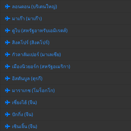
ลอนดอน (บริเตนใหญ่)
มาเก๊า (มาเก๊า)
ดูไบ (สหรัฐอาหรับเอมิเรตส์)
สิงคโปร์ (สิงคโปร์)
กัวลาลัมเปอร์ (มาเลเซีย)
เมืองนิวยอร์ก (สหรัฐอเมริกา)
อิสตันบูล (ตุรกี)
มาราเกช (โมร็อกโก)
เซี่ยงไฮ้ (จีน)
ปักกิ่ง (จีน)
เซินเจิ้น (จีน)