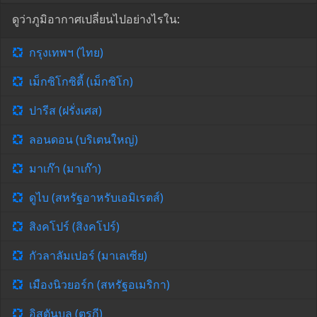
ดูว่าภูมิอากาศเปลี่ยนไปอย่างไรใน:
กรุงเทพฯ (ไทย)
เม็กซิโกซิตี้ (เม็กซิโก)
ปารีส (ฝรั่งเศส)
ลอนดอน (บริเตนใหญ่)
มาเก๊า (มาเก๊า)
ดูไบ (สหรัฐอาหรับเอมิเรตส์)
สิงคโปร์ (สิงคโปร์)
กัวลาลัมเปอร์ (มาเลเซีย)
เมืองนิวยอร์ก (สหรัฐอเมริกา)
อิสตันบูล (ตุรกี)