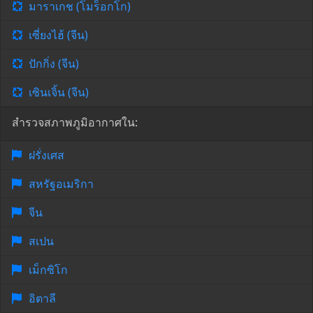
มาราเกช (โมร็อกโก)
เซี่ยงไฮ้ (จีน)
ปักกิ่ง (จีน)
เซินเจิ้น (จีน)
สำรวจสภาพภูมิอากาศใน:
ฝรั่งเศส
สหรัฐอเมริกา
จีน
สเปน
เม็กซิโก
อิตาลี