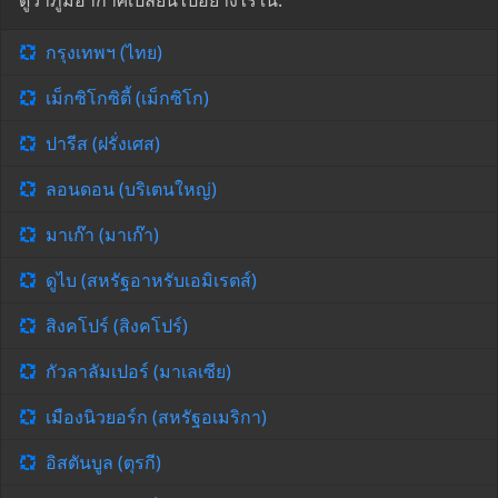
ดูว่าภูมิอากาศเปลี่ยนไปอย่างไรใน:
กรุงเทพฯ (ไทย)
เม็กซิโกซิตี้ (เม็กซิโก)
ปารีส (ฝรั่งเศส)
ลอนดอน (บริเตนใหญ่)
มาเก๊า (มาเก๊า)
ดูไบ (สหรัฐอาหรับเอมิเรตส์)
สิงคโปร์ (สิงคโปร์)
กัวลาลัมเปอร์ (มาเลเซีย)
เมืองนิวยอร์ก (สหรัฐอเมริกา)
อิสตันบูล (ตุรกี)