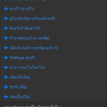
มาเก๊า (มาเก๊า)
ดูไบ (สหรัฐอาหรับเอมิเรตส์)
สิงคโปร์ (สิงคโปร์)
กัวลาลัมเปอร์ (มาเลเซีย)
เมืองนิวยอร์ก (สหรัฐอเมริกา)
อิสตันบูล (ตุรกี)
มาราเกช (โมร็อกโก)
เซี่ยงไฮ้ (จีน)
ปักกิ่ง (จีน)
เซินเจิ้น (จีน)