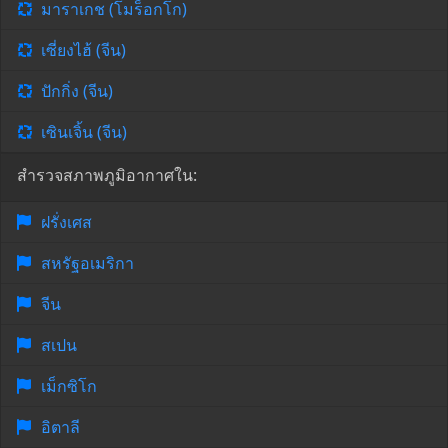
มาราเกช (โมร็อกโก)
เซี่ยงไฮ้ (จีน)
ปักกิ่ง (จีน)
เซินเจิ้น (จีน)
สำรวจสภาพภูมิอากาศใน:
ฝรั่งเศส
สหรัฐอเมริกา
จีน
สเปน
เม็กซิโก
อิตาลี