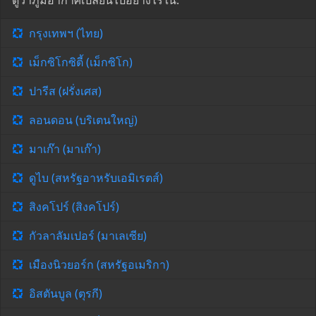
ดูว่าภูมิอากาศเปลี่ยนไปอย่างไรใน:
กรุงเทพฯ (ไทย)
เม็กซิโกซิตี้ (เม็กซิโก)
ปารีส (ฝรั่งเศส)
ลอนดอน (บริเตนใหญ่)
มาเก๊า (มาเก๊า)
ดูไบ (สหรัฐอาหรับเอมิเรตส์)
สิงคโปร์ (สิงคโปร์)
กัวลาลัมเปอร์ (มาเลเซีย)
เมืองนิวยอร์ก (สหรัฐอเมริกา)
อิสตันบูล (ตุรกี)