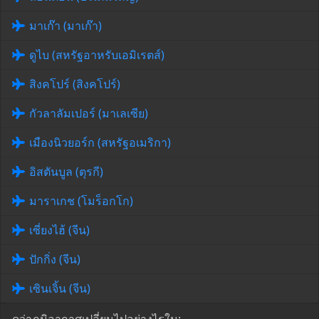
มาเก๊า (มาเก๊า)
ดูไบ (สหรัฐอาหรับเอมิเรตส์)
สิงคโปร์ (สิงคโปร์)
กัวลาลัมเปอร์ (มาเลเซีย)
เมืองนิวยอร์ก (สหรัฐอเมริกา)
อิสตันบูล (ตุรกี)
มาราเกช (โมร็อกโก)
เซี่ยงไฮ้ (จีน)
ปักกิ่ง (จีน)
เซินเจิ้น (จีน)