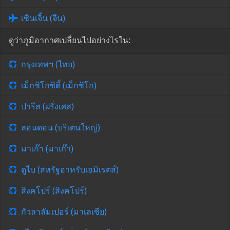
เซินเจิ้น (จีน)
ดูว่าภูมิอากาศเปลี่ยนไปอย่างไรใน:
กรุงเทพฯ (ไทย)
เม็กซิโกซิตี้ (เม็กซิโก)
ปารีส (ฝรั่งเศส)
ลอนดอน (บริเตนใหญ่)
มาเก๊า (มาเก๊า)
ดูไบ (สหรัฐอาหรับเอมิเรตส์)
สิงคโปร์ (สิงคโปร์)
กัวลาลัมเปอร์ (มาเลเซีย)