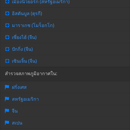
เมืองนิวยอร์ก (สหรัฐอเมริกา)
อิสตันบูล (ตุรกี)
มาราเกช (โมร็อกโก)
เซี่ยงไฮ้ (จีน)
ปักกิ่ง (จีน)
เซินเจิ้น (จีน)
สำรวจสภาพภูมิอากาศใน:
ฝรั่งเศส
สหรัฐอเมริกา
จีน
สเปน