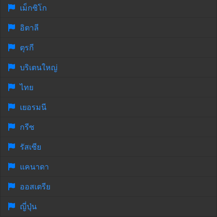
เม็กซิโก
อิตาลี
ตุรกี
บริเตนใหญ่
ไทย
เยอรมนี
กรีซ
รัสเซีย
แคนาดา
ออสเตรีย
ญี่ปุ่น