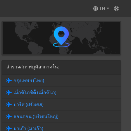
TH
สำรวจสภาพภูมิอากาศใน:
กรุงเทพฯ (ไทย)
เม็กซิโกซิตี้ (เม็กซิโก)
ปารีส (ฝรั่งเศส)
ลอนดอน (บริเตนใหญ่)
มาเก๊า (มาเก๊า)