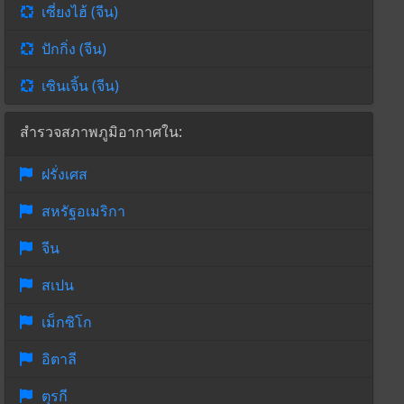
เซี่ยงไฮ้ (จีน)
ปักกิ่ง (จีน)
เซินเจิ้น (จีน)
สำรวจสภาพภูมิอากาศใน:
ฝรั่งเศส
สหรัฐอเมริกา
จีน
สเปน
เม็กซิโก
อิตาลี
ตุรกี