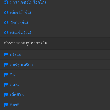
มาราเกช (โมร็อกโก)
เซี่ยงไฮ้ (จีน)
ปักกิ่ง (จีน)
เซินเจิ้น (จีน)
สำรวจสภาพภูมิอากาศใน:
ฝรั่งเศส
สหรัฐอเมริกา
จีน
สเปน
เม็กซิโก
อิตาลี