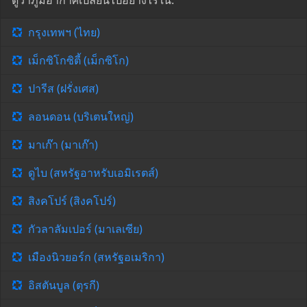
ดูว่าภูมิอากาศเปลี่ยนไปอย่างไรใน:
กรุงเทพฯ (ไทย)
เม็กซิโกซิตี้ (เม็กซิโก)
ปารีส (ฝรั่งเศส)
ลอนดอน (บริเตนใหญ่)
มาเก๊า (มาเก๊า)
ดูไบ (สหรัฐอาหรับเอมิเรตส์)
สิงคโปร์ (สิงคโปร์)
กัวลาลัมเปอร์ (มาเลเซีย)
เมืองนิวยอร์ก (สหรัฐอเมริกา)
อิสตันบูล (ตุรกี)