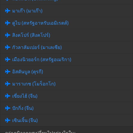
มาเก๊า (มาเก๊า)
ดูไบ (สหรัฐอาหรับเอมิเรตส์)
สิงคโปร์ (สิงคโปร์)
กัวลาลัมเปอร์ (มาเลเซีย)
เมืองนิวยอร์ก (สหรัฐอเมริกา)
อิสตันบูล (ตุรกี)
มาราเกช (โมร็อกโก)
เซี่ยงไฮ้ (จีน)
ปักกิ่ง (จีน)
เซินเจิ้น (จีน)