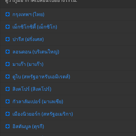
ดูว่าภูมิอากาศเปลี่ยนไปอย่างไรใน:
กรุงเทพฯ (ไทย)
เม็กซิโกซิตี้ (เม็กซิโก)
ปารีส (ฝรั่งเศส)
ลอนดอน (บริเตนใหญ่)
มาเก๊า (มาเก๊า)
ดูไบ (สหรัฐอาหรับเอมิเรตส์)
สิงคโปร์ (สิงคโปร์)
กัวลาลัมเปอร์ (มาเลเซีย)
เมืองนิวยอร์ก (สหรัฐอเมริกา)
อิสตันบูล (ตุรกี)