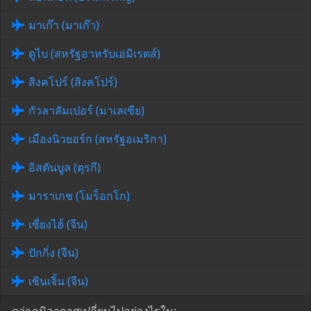
มาเก๊า (มาเก๊า)
ดูไบ (สหรัฐอาหรับเอมิเรตส์)
สิงคโปร์ (สิงคโปร์)
กัวลาลัมเปอร์ (มาเลเซีย)
เมืองนิวยอร์ก (สหรัฐอเมริกา)
อิสตันบูล (ตุรกี)
มาราเกช (โมร็อกโก)
เซี่ยงไฮ้ (จีน)
ปักกิ่ง (จีน)
เซินเจิ้น (จีน)