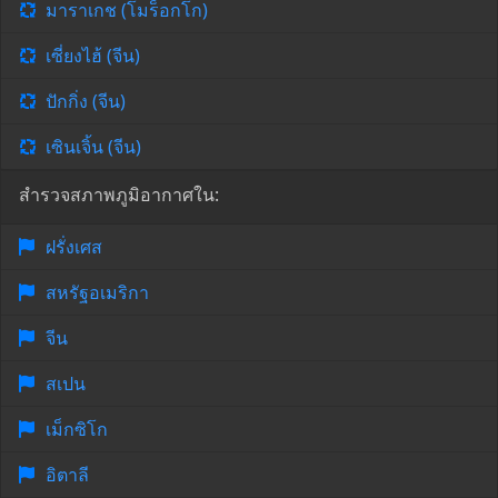
มาราเกช (โมร็อกโก)
เซี่ยงไฮ้ (จีน)
ปักกิ่ง (จีน)
เซินเจิ้น (จีน)
สำรวจสภาพภูมิอากาศใน:
ฝรั่งเศส
สหรัฐอเมริกา
จีน
สเปน
เม็กซิโก
อิตาลี