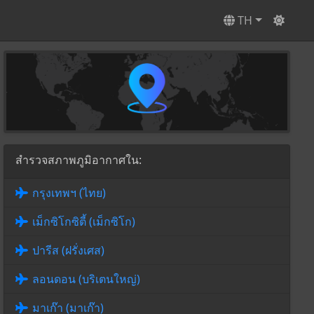
TH
สำรวจสภาพภูมิอากาศใน:
กรุงเทพฯ (ไทย)
เม็กซิโกซิตี้ (เม็กซิโก)
ปารีส (ฝรั่งเศส)
ลอนดอน (บริเตนใหญ่)
มาเก๊า (มาเก๊า)