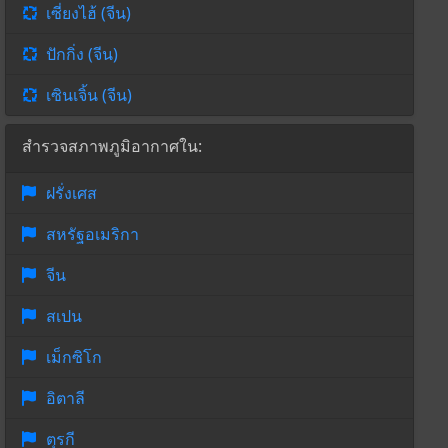
เซี่ยงไฮ้ (จีน)
ปักกิ่ง (จีน)
เซินเจิ้น (จีน)
สำรวจสภาพภูมิอากาศใน:
ฝรั่งเศส
สหรัฐอเมริกา
จีน
สเปน
เม็กซิโก
อิตาลี
ตุรกี