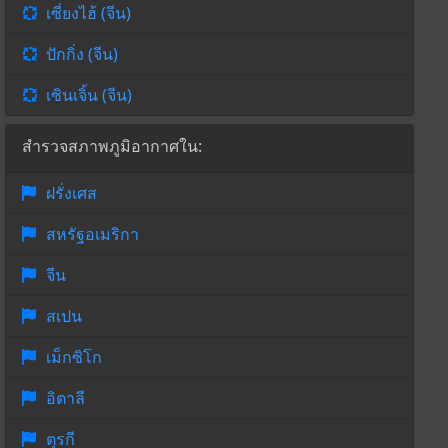
เซี่ยงไฮ้ (จีน)
ปักกิ่ง (จีน)
เซินเจิ้น (จีน)
สำรวจสภาพภูมิอากาศใน:
ฝรั่งเศส
สหรัฐอเมริกา
จีน
สเปน
เม็กซิโก
อิตาลี
ตุรกี