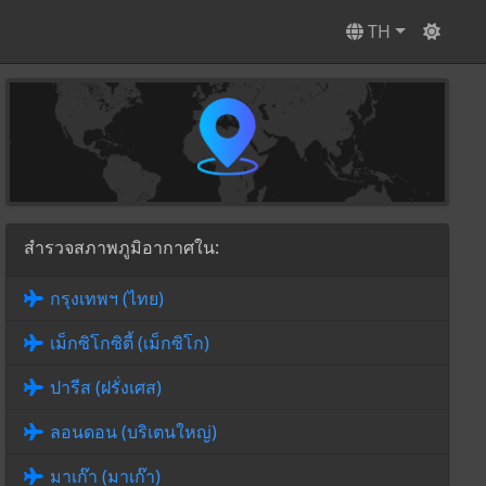
TH
สำรวจสภาพภูมิอากาศใน:
กรุงเทพฯ (ไทย)
เม็กซิโกซิตี้ (เม็กซิโก)
ปารีส (ฝรั่งเศส)
ลอนดอน (บริเตนใหญ่)
มาเก๊า (มาเก๊า)