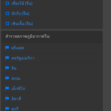
เซี่ยงไฮ้ (จีน)
ปักกิ่ง (จีน)
เซินเจิ้น (จีน)
สำรวจสภาพภูมิอากาศใน:
ฝรั่งเศส
สหรัฐอเมริกา
จีน
สเปน
เม็กซิโก
อิตาลี
ตุรกี