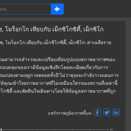
มร็อกโก เทียบกับ เม็กซิโกซิตี้, เม็กซิโก
มร็อกโก เทียบกับ เม็กซิโกซิตี้, เม็กซิโก: ค่าเฉลี่ยราย
ที่ซึ่งคุณสามารถสำรวจและเปรียบเทียบรูปแบบสภาพอากาศของ
่ครอบคลุมของเรามีข้อมูลเชิงลึกโดยละเอียดเกี่ยวกับการ
่ยนแปลงตามฤดูกาลตลอดทั้งปี ไม่ว่าคุณจะกำลังวางแผนการ
ยให้คุณเข้าใจสภาพอากาศที่ไม่เหมือนใครของสถานที่เหล่านี้
ซิโกซิตี้ และตัดสินใจเดินทางโดยใช้ข้อมูลสภาพอากาศที่ถูก
แชร์กราฟภูมิอากาศนี้บน