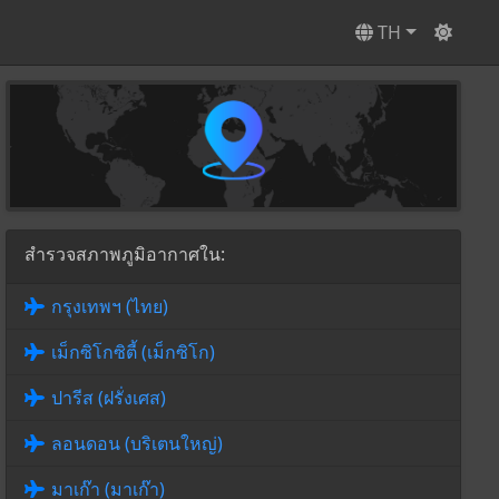
TH
สำรวจสภาพภูมิอากาศใน:
กรุงเทพฯ (ไทย)
เม็กซิโกซิตี้ (เม็กซิโก)
ปารีส (ฝรั่งเศส)
ลอนดอน (บริเตนใหญ่)
มาเก๊า (มาเก๊า)