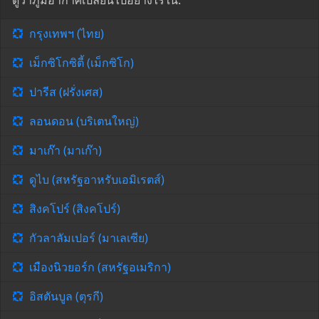
ดูว่าภูมิอากาศเปลี่ยนไปอย่างไรใน:
กรุงเทพฯ (ไทย)
เม็กซิโกซิตี้ (เม็กซิโก)
ปารีส (ฝรั่งเศส)
ลอนดอน (บริเตนใหญ่)
มาเก๊า (มาเก๊า)
ดูไบ (สหรัฐอาหรับเอมิเรตส์)
สิงคโปร์ (สิงคโปร์)
กัวลาลัมเปอร์ (มาเลเซีย)
เมืองนิวยอร์ก (สหรัฐอเมริกา)
อิสตันบูล (ตุรกี)