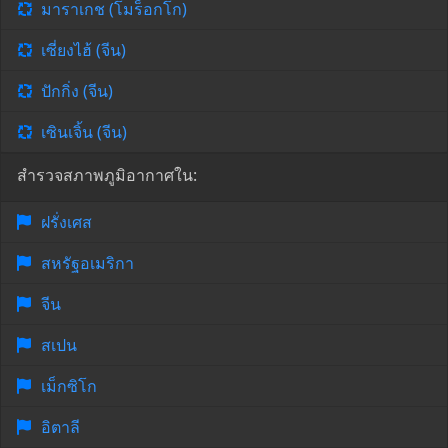
มาราเกช (โมร็อกโก)
เซี่ยงไฮ้ (จีน)
ปักกิ่ง (จีน)
เซินเจิ้น (จีน)
สำรวจสภาพภูมิอากาศใน:
ฝรั่งเศส
สหรัฐอเมริกา
จีน
สเปน
เม็กซิโก
อิตาลี