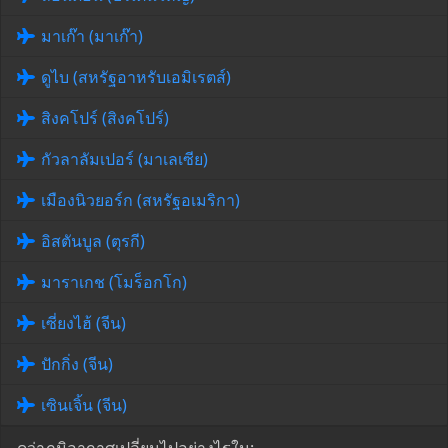
มาเก๊า (มาเก๊า)
ดูไบ (สหรัฐอาหรับเอมิเรตส์)
สิงคโปร์ (สิงคโปร์)
กัวลาลัมเปอร์ (มาเลเซีย)
เมืองนิวยอร์ก (สหรัฐอเมริกา)
อิสตันบูล (ตุรกี)
มาราเกช (โมร็อกโก)
เซี่ยงไฮ้ (จีน)
ปักกิ่ง (จีน)
เซินเจิ้น (จีน)